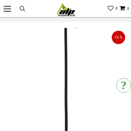
0
0
10
%