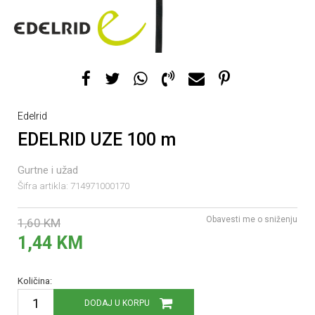
Edelrid
EDELRID UZE 100 m
Gurtne i užad
Šifra artikla:
714971000170
Obavesti me o sniženju
1,60
KM
1,44
KM
Količina:
DODAJ U KORPU