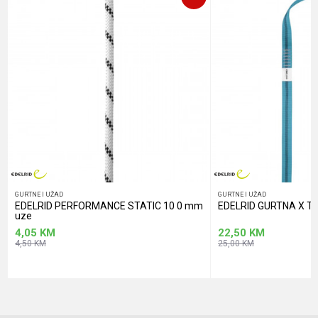
POŠALJI
GURTNE I UŽAD
GURTNE I UŽAD
EDELRID PERFORMANCE STATIC 10 0 mm
EDELRID GURTNA X 
uze
4,05
KM
22,50
KM
4,50
KM
25,00
KM