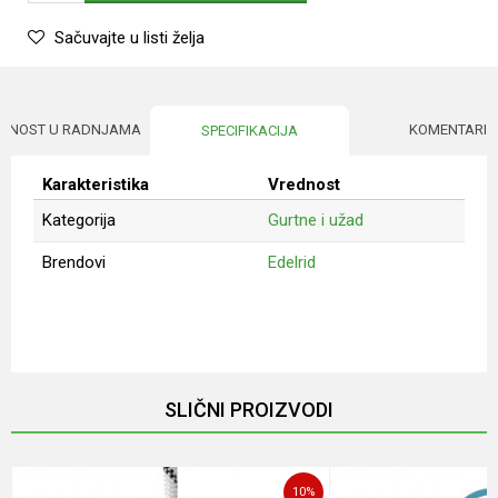
Sačuvajte u listi želja
UPNOST U RADNJAMA
KOMENTARI
SPECIFIKACIJA
Karakteristika
Vrednost
Kategorija
Gurtne i užad
Brendovi
Edelrid
Ime/Nadimak
Email
SLIČNI PROIZVODI
Poruka
10
%