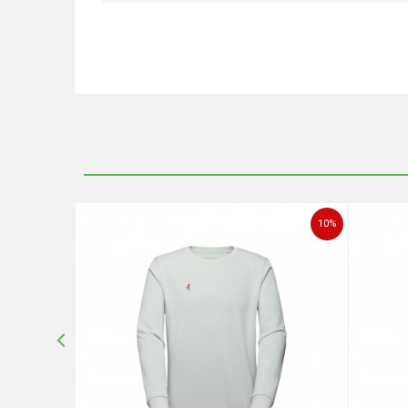
Ime/Nadimak
Poruka
30
%
10
%
POŠALJI