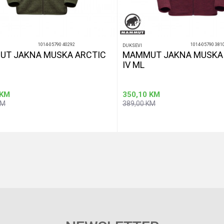
1014-05790 40292
1014-05790 381
DUKSEVI
T JAKNA MUSKA ARCTIC
MAMMUT JAKNA MUSKA 
IV ML
KM
350,10
KM
KM
389,00
KM
Dodaj u korpu
Dod
Veličina
M
XL
M
XL