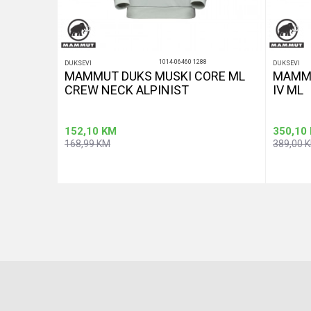
1014-06460 1288
DUKSEVI
DUKSEVI
MAMMUT DUKS MUSKI CORE ML
MAMMU
CREW NECK ALPINIST
IV ML
152,10
KM
350,10
168,99
KM
389,00
aj u korpu
Dodaj u korpu
Veličina
Veličina
M
XL
L