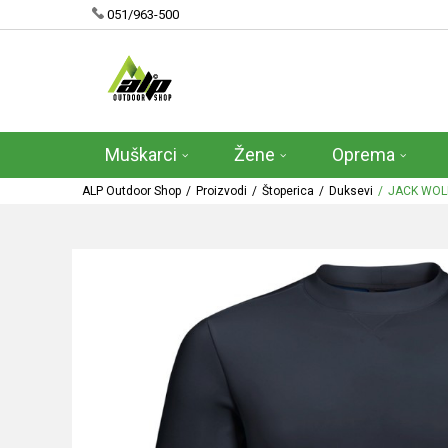
051/963-500
Muškarci
Žene
Oprema
ALP Outdoor Shop
Proizvodi
Štoperica
Duksevi
JACK WOL