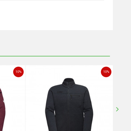
10
%
10
%