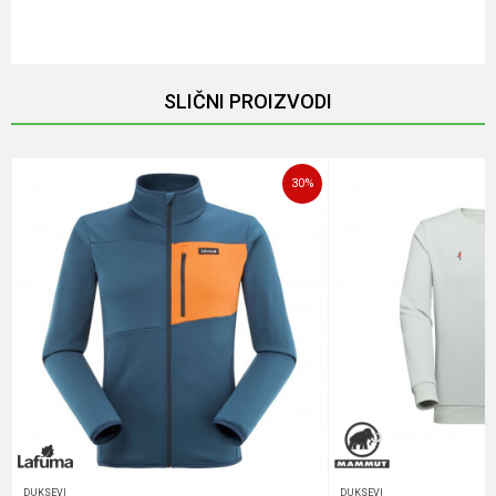
Email
SLIČNI PROIZVODI
Poruka
30
%
POŠALJI
DUKSEVI
DUKSEVI