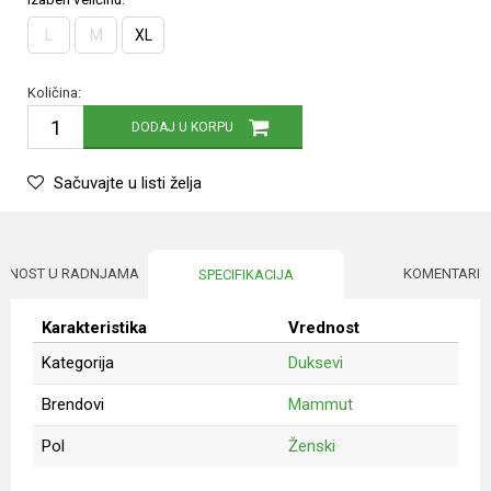
L
M
XL
Količina:
DODAJ U KORPU
Sačuvajte u listi želja
UPNOST U RADNJAMA
KOMENTARI
SPECIFIKACIJA
Karakteristika
Vrednost
Kategorija
Duksevi
Brendovi
Mammut
Pol
Ženski
Ime/Nadimak