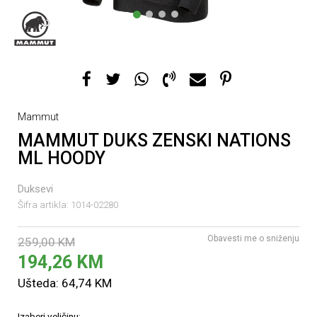
1
2
3
4
Mammut
MAMMUT DUKS ZENSKI NATIONS
ML HOODY
Duksevi
Šifra artikla:
1014-02280
Obavesti me o sniženju
259,00
KM
194,26
KM
Ušteda:
64,74
KM
Izaberi veličinu: