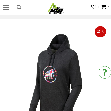
0
0
25
%