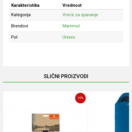
Karakteristika
Vrednost
Kategorija
Vreće za spavanje
Brendovi
Mammut
Pol
Unisex
Ime/Nadimak
Email
SLIČNI PROIZVODI
Poruka
10
%