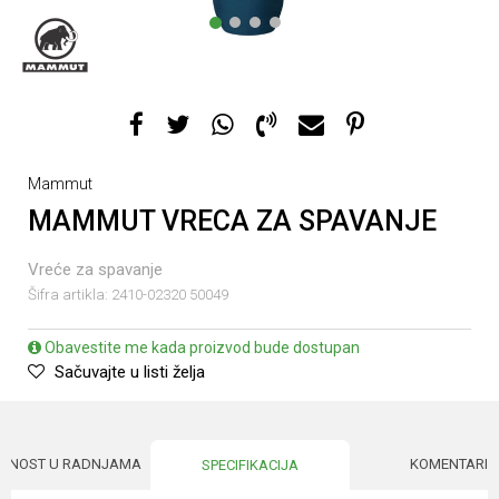
1
2
3
4
Mammut
MAMMUT VRECA ZA SPAVANJE
Vreće za spavanje
Šifra artikla:
2410-02320 50049
Obavestite me kada proizvod bude dostupan
Sačuvajte u listi želja
UPNOST U RADNJAMA
KOMENTARI
SPECIFIKACIJA