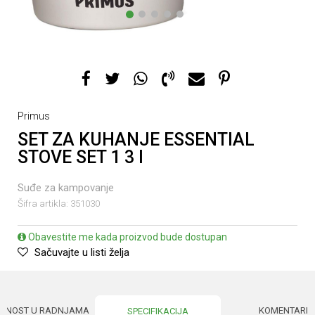
1
2
3
4
5
Primus
SET ZA KUHANJE ESSENTIAL
STOVE SET 1 3 l
Suđe za kampovanje
Šifra artikla:
351030
Obavestite me kada proizvod bude dostupan
Sačuvajte u listi želja
UPNOST U RADNJAMA
KOMENTARI
SPECIFIKACIJA