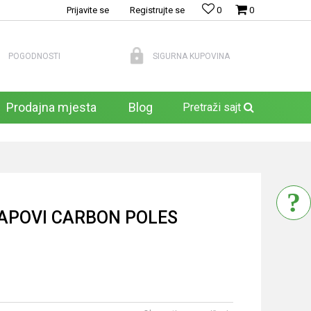
Prijavite se
Registrujte se
0
0
POGODNOSTI
SIGURNA KUPOVINA
Prodajna mjesta
Blog
Pretraži sajt
TAPOVI CARBON POLES