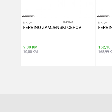
78457MCU
ŠTAPOVI
ŠTAPOVI
E
FERRINO ZAMJENSKI CEPOVI
FERRI
9,00
KM
152,10
10,00
KM
168,99
u
Dodaj u korpu