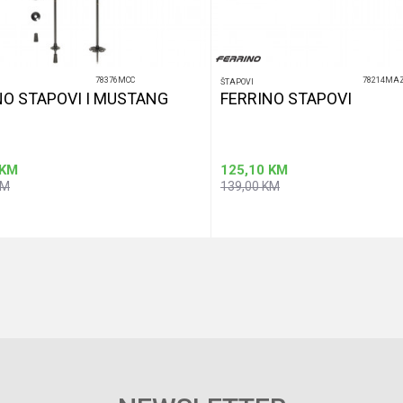
78376MCC
78214MA
ŠTAPOVI
NO STAPOVI I MUSTANG
FERRINO STAPOVI
KM
125,10
KM
KM
139,00
KM
Dodaj u korpu
Dodaj u korp