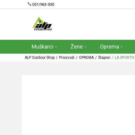
051/963-500
Muškarci
Žene
Oprema
ALP Outdoor Shop
Proizvodi
OPREMA
Štapovi
LA SPORTI