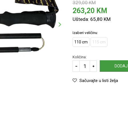
329,00
KM
263,20
KM
Ušteda:
65,80
KM
Izaberi veličinu:
110 cm
115 cm
Količina:
DODAJ
Sačuvajte u listi želja