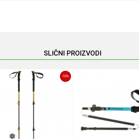
Email
SLIČNI PROIZVODI
10
%