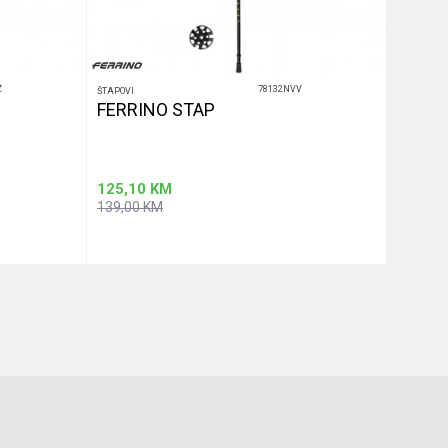
Z
78132NVV
ŠTAPOVI
ŠTAPOVI
FERRINO STAP
STAPO
125,10
KM
161,10
139,00
KM
179,00
u
Dodaj u korpu