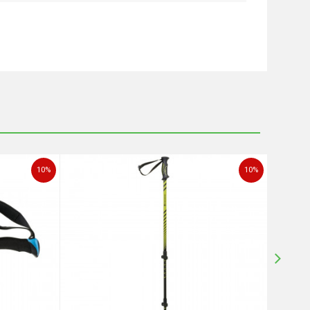
10
%
10
%