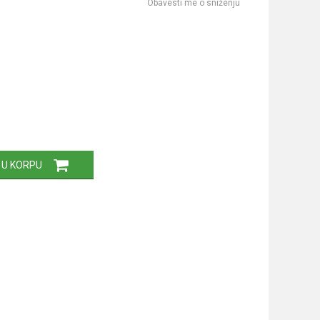
Obavesti me o sniženju
 U KORPU