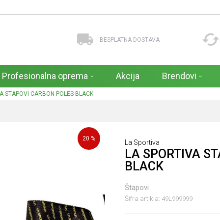
BESPLATNA DOSTAVA
Profesionalna oprema
Akcija
Brendovi
VA STAPOVI CARBON POLES BLACK
20
%
La Sportiva
LA SPORTIVA S
BLACK
Štapovi
Šifra artikla:
49L999999