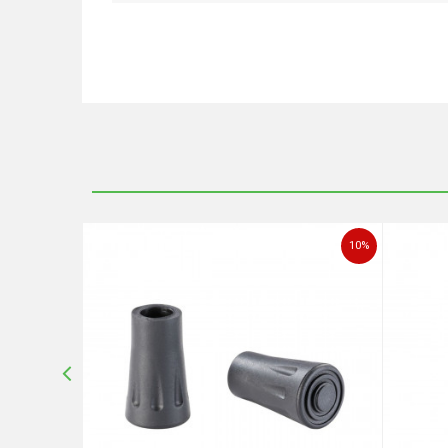
Ime/Nadimak
Poruka
10
%
10
%
POŠALJI