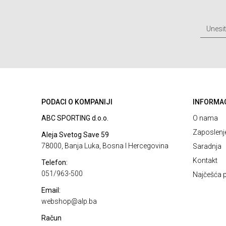
PODACI O KOMPANIJI
INFORMA
ABC SPORTING d.o.o.
O nama
Zaposlenj
Aleja Svetog Save 59
78000, Banja Luka, Bosna I Hercegovina
Saradnja
Kontakt
Telefon:
051/963-500
Najčešća p
Email:
webshop@alp.ba
Račun