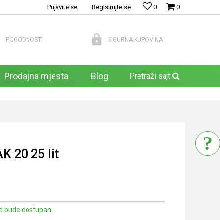
Prijavite se
Registrujte se
0
0
POGODNOSTI
SIGURNA KUPOVINA
Prodajna mjesta
Blog
Pretraži sajt
20 25 lit
d bude dostupan