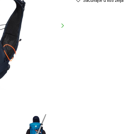
Sačuvajte u listi želja