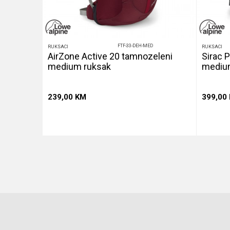
FTF-33-DEH-MED
RUKSACI
RUKSACI
AirZone Active 20 tamnozeleni
Sirac P
medium ruksak
mediu
239,00
KM
399,00
u
Dodaj u korpu