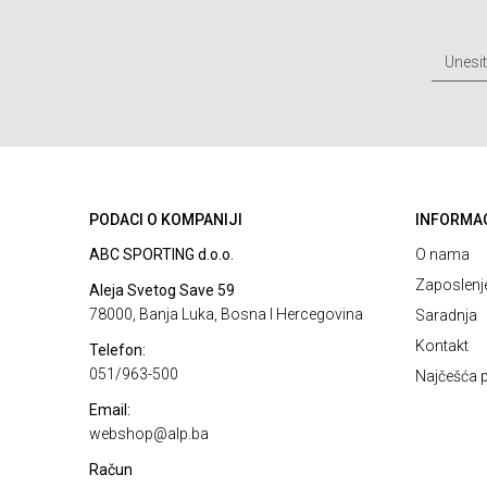
PODACI O KOMPANIJI
INFORMA
ABC SPORTING d.o.o.
O nama
Zaposlenj
Aleja Svetog Save 59
78000, Banja Luka, Bosna I Hercegovina
Saradnja
Kontakt
Telefon:
051/963-500
Najčešća p
Email:
webshop@alp.ba
Račun