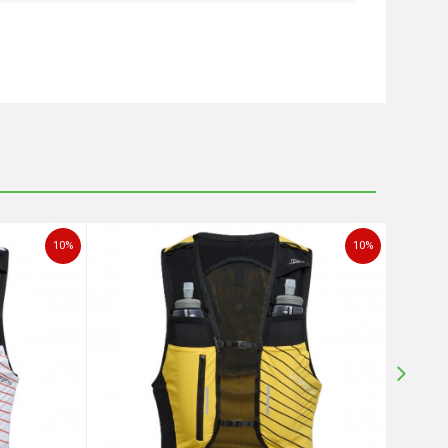
10
%
10
%