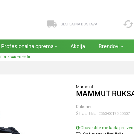
BESPLATNA DOSTAVA
Profesionalna oprema
Akcija
Brendovi
RUKSAK 20 25 lit
Mammut
MAMMUT RUKSAK 
Ruksaci
Šifra artikla:
2560-00170 50507
Obavestite me kada proizvo