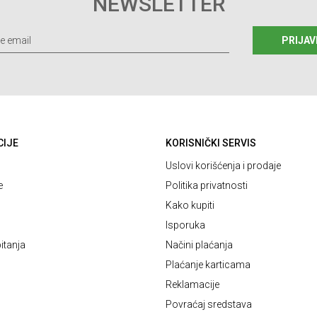
NEWSLETTER
PRIJAV
CIJE
KORISNIČKI SERVIS
Uslovi korišćenja i prodaje
e
Politika privatnosti
Kako kupiti
Isporuka
itanja
Načini plaćanja
Plaćanje karticama
Reklamacije
Povraćaj sredstava