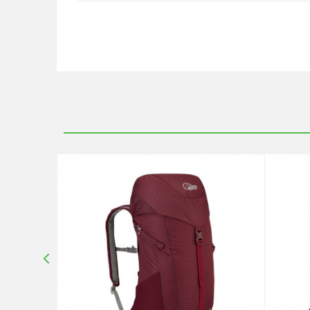
Ime/Nadimak
Poruka
10
%
POŠALJI