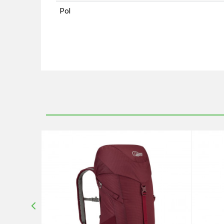
Pol
Ime/Nadimak
Poruka
10
%
POŠALJI