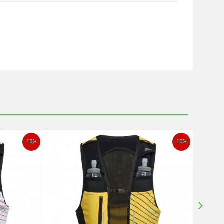
10
%
10
%