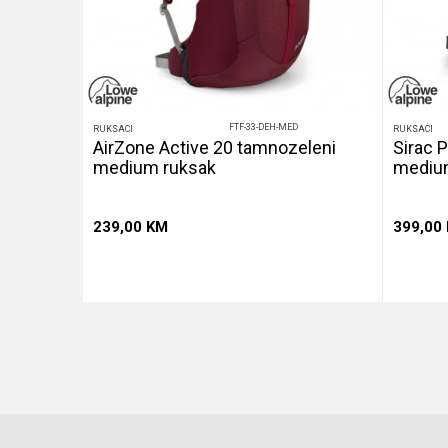
FTF-33-DEH-MED
RUKSACI
RUKSACI
AirZone Active 20 tamnozeleni
Sirac P
medium ruksak
mediu
239,00
KM
399,00
u
Dodaj u korpu