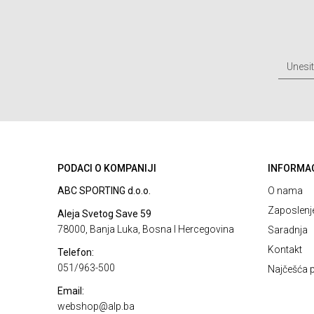
PODACI O KOMPANIJI
INFORMA
ABC SPORTING d.o.o.
O nama
Zaposlenj
Aleja Svetog Save 59
78000, Banja Luka, Bosna I Hercegovina
Saradnja
Kontakt
Telefon:
051/963-500
Najčešća p
Email:
webshop@alp.ba