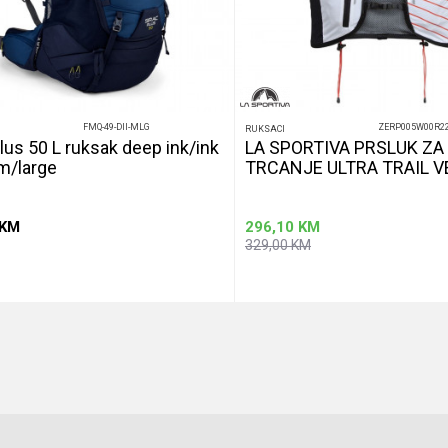
FMQ-49-DII-MLG
ZERP005W00R2
RUKSACI
lus 50 L ruksak deep ink/ink
LA SPORTIVA PRSLUK ZA
m/large
TRCANJE ULTRA TRAIL V
KM
296,10
KM
329,00
KM
Dodaj u korpu
Dod
Veličina
L
M