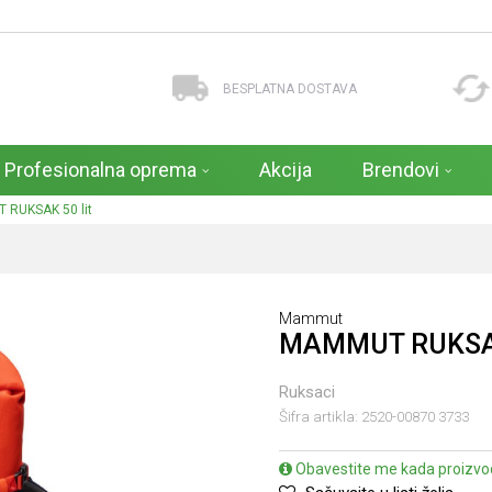
BESPLATNA DOSTAVA
Profesionalna oprema
Akcija
Brendovi
RUKSAK 50 lit
Mammut
MAMMUT RUKSAK
Ruksaci
Šifra artikla:
2520-00870 3733
Obavestite me kada proizvo