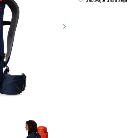
Sačuvajte u listi želja