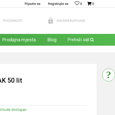
Prijavite se
Registrujte se
0
0
POGODNOSTI
SIGURNA KUPOVINA
Prodajna mjesta
Blog
Pretraži sajt
 50 lit
d bude dostupan