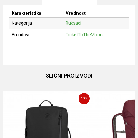
Karakteristika
Vrednost
Kategorija
Ruksaci
Brendovi
TicketToTheMoon
Ime/Nadimak
Email
SLIČNI PROIZVODI
Poruka
10
%