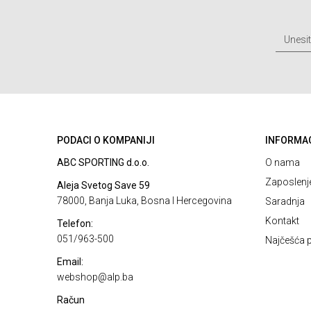
PODACI O KOMPANIJI
INFORMA
ABC SPORTING d.o.o.
O nama
Zaposlenj
Aleja Svetog Save 59
78000, Banja Luka, Bosna I Hercegovina
Saradnja
Kontakt
Telefon:
051/963-500
Najčešća p
Email:
webshop@alp.ba
Račun