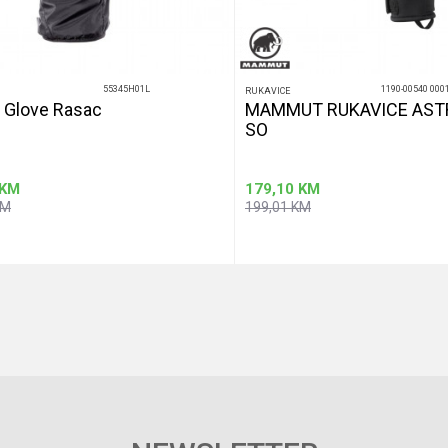
55345H01L
1190-00540 000
RUKAVICE
o Glove Rasac
MAMMUT RUKAVICE AST
SO
KM
179,10
KM
KM
199,01
KM
Dodaj u korpu
Dod
Veličina
7
9
6
12