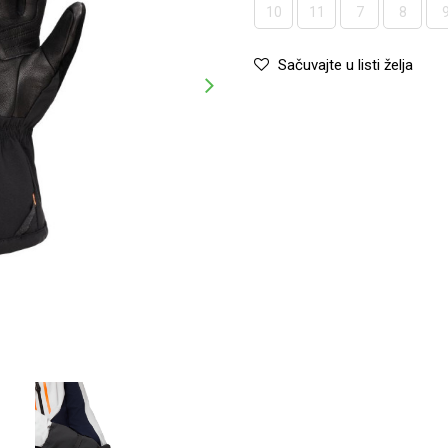
10
11
7
8
Sačuvajte u listi želja