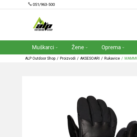
051/963-500
Muškarci
Žene
Oprema
ALP Outdoor Shop
Proizvodi
AKSESOARI
Rukavice
MAMMU