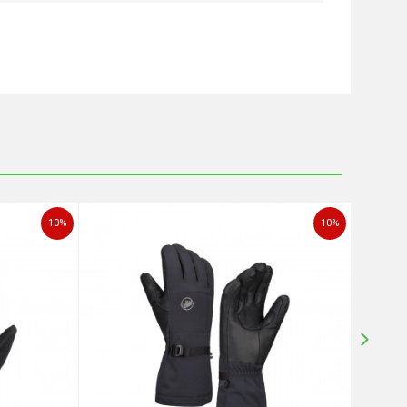
10
%
10
%