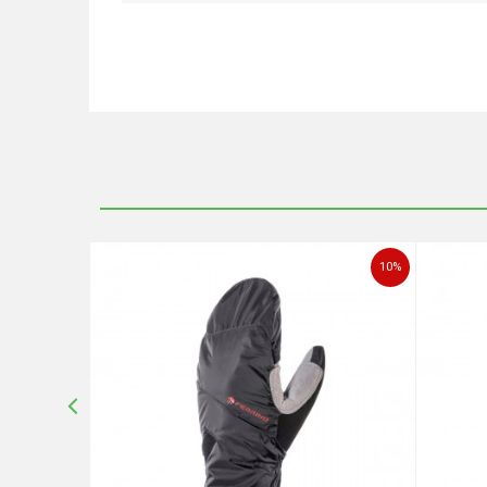
Ime/Nadimak
Poruka
10
%
10
%
POŠALJI