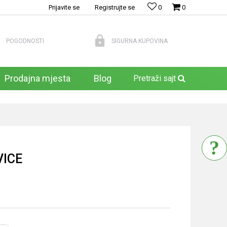
Prijavite se
Registrujte se
0
0
POGODNOSTI
SIGURNA KUPOVINA
Prodajna mjesta
Blog
Pretraži sajt
ICE