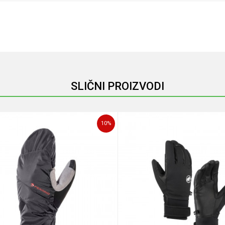
Email
SLIČNI PROIZVODI
10
%