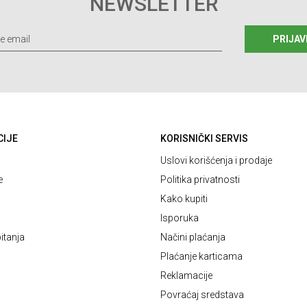
NEWSLETTER
PRIJAV
CIJE
KORISNIČKI SERVIS
Uslovi korišćenja i prodaje
e
Politika privatnosti
Kako kupiti
Isporuka
itanja
Načini plaćanja
Plaćanje karticama
Reklamacije
Povraćaj sredstava