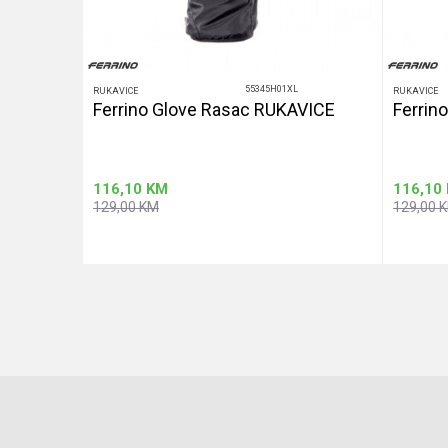
55345H01XL
RUKAVICE
RUKAVICE
GE
Ferrino Glove Rasac RUKAVICE
Ferrin
116,10
KM
116,10
129,00
KM
129,00
u
Dodaj u korpu