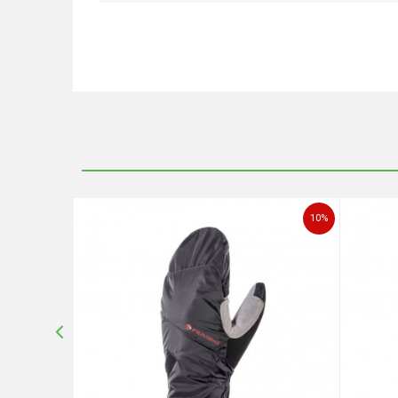
Ime/Nadimak
Poruka
10
%
10
%
POŠALJI