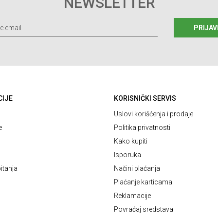
NEWSLETTER
PRIJAV
CIJE
KORISNIČKI SERVIS
Uslovi korišćenja i prodaje
e
Politika privatnosti
Kako kupiti
Isporuka
itanja
Načini plaćanja
Plaćanje karticama
Reklamacije
Povraćaj sredstava