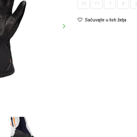
10
11
7
8
Sačuvajte u listi želja