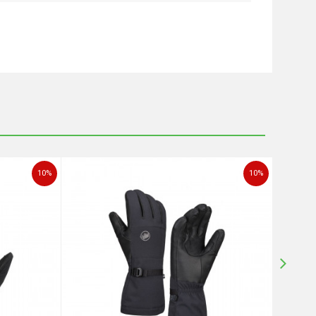
10
%
10
%