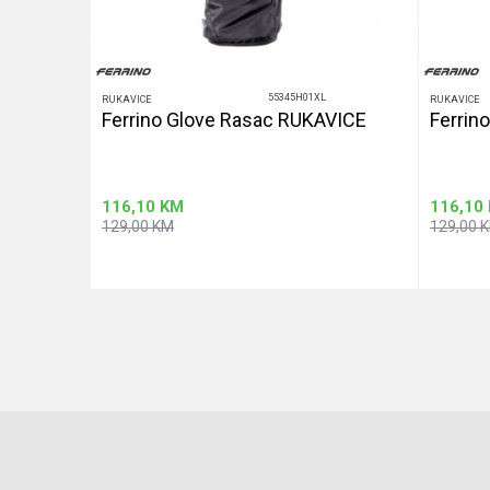
55345H01XL
RUKAVICE
RUKAVICE
GE
Ferrino Glove Rasac RUKAVICE
Ferrin
116,10
KM
116,10
129,00
KM
129,00
u
Dodaj u korpu