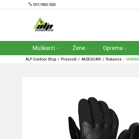
051/963-500
Muškarci
Žene
Oprema
ALP Outdoor Shop
Proizvodi
AKSESOARI
Rukavice
MAMMU