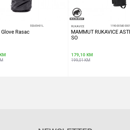
55345H01L
1190-00540 000
RUKAVICE
o Glove Rasac
MAMMUT RUKAVICE AST
SO
KM
179,10
KM
KM
199,01
KM
Dodaj u korpu
Dod
Veličina
7
9
6
12