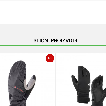
Email
SLIČNI PROIZVODI
10
%