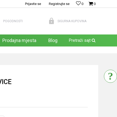
Prijavite se
Registrujte se
0
0
POGODNOSTI
SIGURNA KUPOVINA
Prodajna mjesta
Blog
Pretraži sajt
ICE