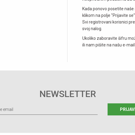
Kada ponovo posetite naše str
klikom na polje "Prijavite s
Svi registrovani korisnici p
svoj nalog.
Ukoliko zaboravite šifru mož
ili nam pišite na našu e-mai
NEWSLETTER
PRIJAV