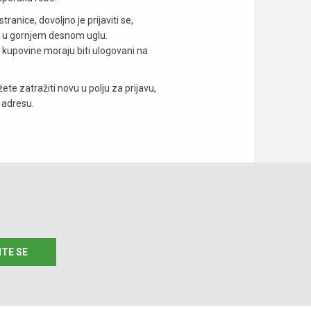
anice, dovoljno je prijaviti se,
e" u gornjem desnom uglu.
re kupovine moraju biti ulogovani na
ete zatražiti novu u polju za prijavu,
l adresu.
ITE SE