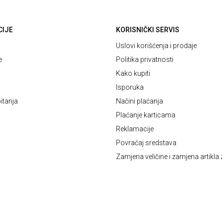
CIJE
KORISNIČKI SERVIS
Uslovi korišćenja i prodaje
e
Politika privatnosti
Kako kupiti
Isporuka
itanja
Načini plaćanja
Plaćanje karticama
Reklamacije
Povraćaj sredstava
Zamjena veličine i zamjena artikla 