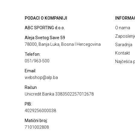
PODACI O KOMPANIJI
INFORMA
ABC SPORTING d.o.o.
O nama
Zaposlenj
Aleja Svetog Save 59
78000, Banja Luka, Bosna I Hercegovina
Saradnja
Kontakt
Telefon:
051/963-500
Najčešća p
Email:
webshop@alp.ba
Račun
Unicredit Banka 3383502257012678
PIB:
4029256000038
Matični broj:
7101002808