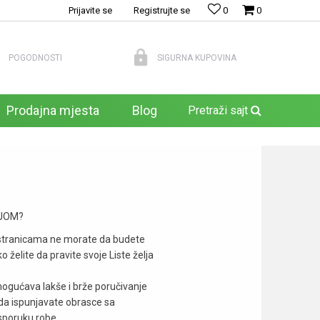
Prijavite se
Registrujte se
0
0
POGODNOSTI
SIGURNA KUPOVINA
Prodajna mjesta
Blog
Pretraži sajt
IJOM?
 stranicama ne morate da budete
 želite da pravite svoje Liste želja
ogućava lakše i brže poručivanje
da ispunjavate obrasce sa
poruku robe.