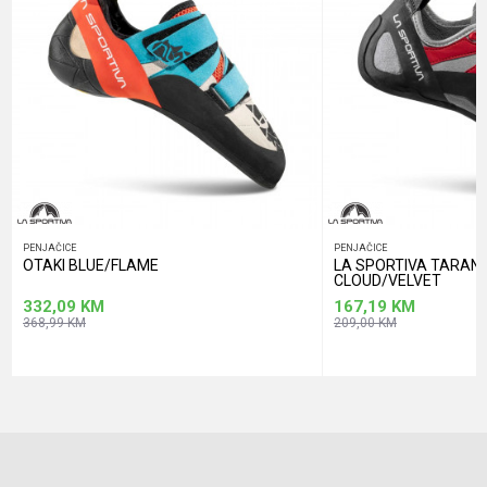
POŠALJI
PENJAČICE
PENJAČICE
OTAKI BLUE/FLAME
LA SPORTIVA TARAN
CLOUD/VELVET
332,09
KM
167,19
KM
368,99
KM
209,00
KM