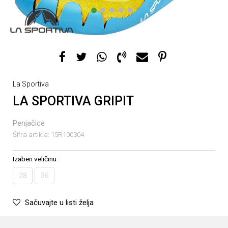
1
2
3
4
5
La Sportiva
LA SPORTIVA GRIPIT
Penjačice
Šifra artikla:
15R100304
Izaberi veličinu:
28
36
Sačuvajte u listi želja