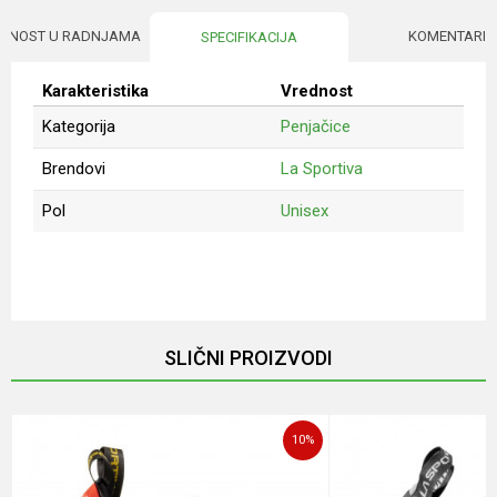
UPNOST U RADNJAMA
KOMENTARI
SPECIFIKACIJA
Karakteristika
Vrednost
Kategorija
Penjačice
Brendovi
La Sportiva
Pol
Unisex
Ime/Nadimak
Email
SLIČNI PROIZVODI
Poruka
10
%