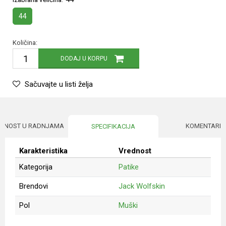
44
Količina:
DODAJ U KORPU
Sačuvajte u listi želja
UPNOST U RADNJAMA
KOMENTARI
SPECIFIKACIJA
Karakteristika
Vrednost
Kategorija
Patike
Brendovi
Jack Wolfskin
Pol
Muški
Ime/Nadimak