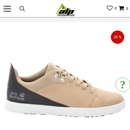
0
0
35
%