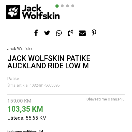
1
2
3
4
Jack Wolfskin
JACK WOLFSKIN PATIKE
AUCKLAND RIDE LOW M
Patike
Šifra artikla:
4032481-5605095
Obavesti me o sniženju
159,00
KM
103,35
KM
Ušteda:
55,65
KM
44
Izabrana veličina: