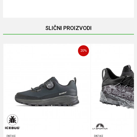
Email
SLIČNI PROIZVODI
Poruka
20
%
POŠALJI
PATIKE
PATIKE