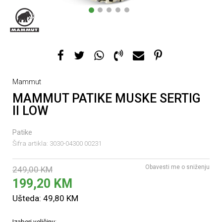
1
2
3
4
5
Mammut
MAMMUT PATIKE MUSKE SERTIG
II LOW
Patike
Šifra artikla:
3030-04300 00231
Obavesti me o sniženju
249,00
KM
199,20
KM
Ušteda:
49,80
KM
Izaberi veličinu: