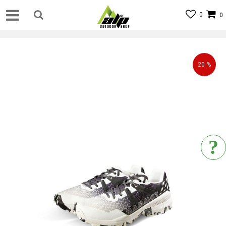
0
0
20
%