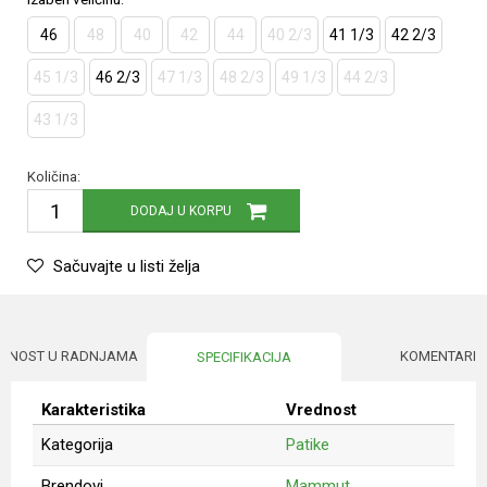
46
48
40
42
44
40 2/3
41 1/3
42 2/3
45 1/3
46 2/3
47 1/3
48 2/3
49 1/3
44 2/3
43 1/3
Količina:
DODAJ U KORPU
Sačuvajte u listi želja
UPNOST U RADNJAMA
KOMENTARI
SPECIFIKACIJA
Karakteristika
Vrednost
Kategorija
Patike
Brendovi
Mammut