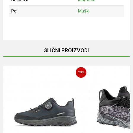
Pol
Muški
Ime/Nadimak
Email
SLIČNI PROIZVODI
Poruka
20
%
POŠALJI