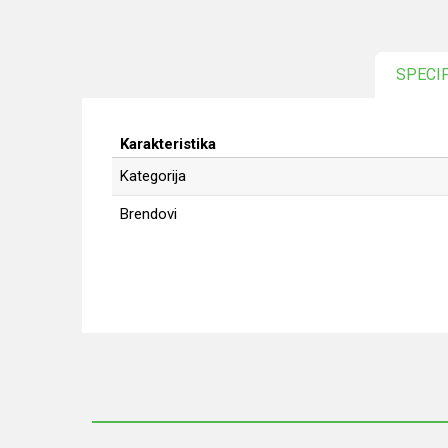
SPECI
Karakteristika
Kategorija
Brendovi
Ime/Nadimak
Poruka