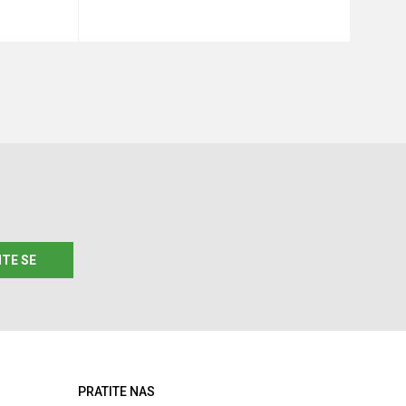
u
Dodaj u korpu
ITE SE
PRATITE NAS