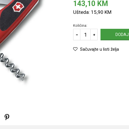
143,10
KM
Ušteda:
15,90
KM
Količina:
DODAJ
Sačuvajte u listi želja