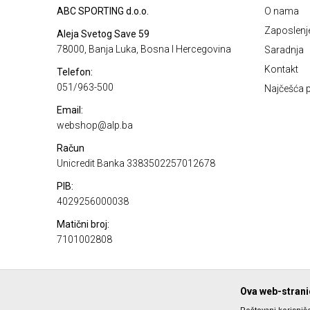
ABC SPORTING d.o.o.
O nama
Zaposlenj
Aleja Svetog Save 59
78000, Banja Luka, Bosna I Hercegovina
Saradnja
Kontakt
Telefon:
051/963-500
Najčešća p
Email:
webshop@alp.ba
Račun
Unicredit Banka 3383502257012678
PIB:
4029256000038
Matični broj:
7101002808
Ova web-stranic