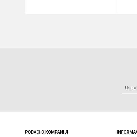
u
Dodaj u korpu
PODACI O KOMPANIJI
INFORMA