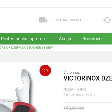
BESPLATNA DOSTAVA
Profesionalna oprema
Akcija
Brendovi
ORINOX DZEPNI NOZ RANGER 68 GRIP
10
%
Victorinox
VICTORINOX DZE
Noževi i čakije
Šifra artikla:
0.9553.C
159,00
KM