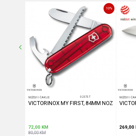
10
%
10
%
POŠALJI
0.2373.T
NOŽEVI I ČAKIJE
NOŽEVI I ČA
LACK
VICTORINOX MY FIRST, 84MM NOZ
VICTO
72,00
KM
269,00
80,00
KM