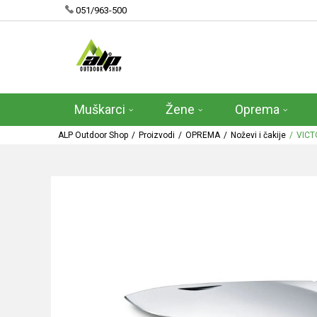
051/963-500
Muškarci
Žene
Oprema
ALP Outdoor Shop
Proizvodi
OPREMA
Noževi i čakije
VICT