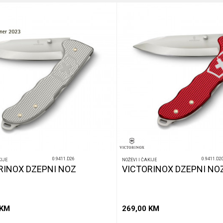
0.9411.D26
0.9411.D2
KIJE
NOŽEVI I ČAKIJE
RINOX DZEPNI NOZ
VICTORINOX DZEPNI NO
KM
269,00
KM