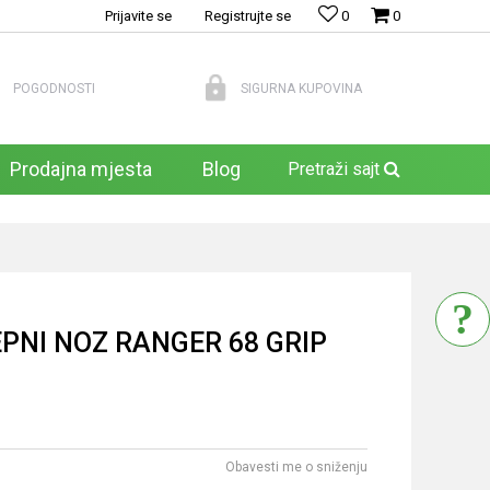
Prijavite se
Registrujte se
0
0
POGODNOSTI
SIGURNA KUPOVINA
Prodajna mjesta
Blog
Pretraži sajt
PNI NOZ RANGER 68 GRIP
Obavesti me o sniženju