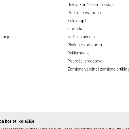
Uslovi korišćenja i prodaje
e
Politika privatnosti
Kako kupiti
Isporuka
itanja
Načini plaćanja
Plaćanje karticama
Reklamacije
Povraćaj sredstava
Zamjena veličine i zamjena artikla 
a koristi kolačiće