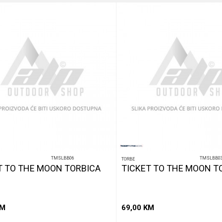
TMSLBB06
TMSLBB0
TORBE
T TO THE MOON TORBICA
TICKET TO THE MOON T
M
69,00
KM