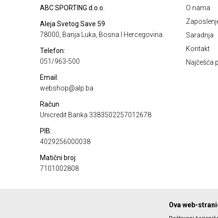
ABC SPORTING d.o.o.
O nama
Zaposlenj
Aleja Svetog Save 59
78000, Banja Luka, Bosna I Hercegovina
Saradnja
Kontakt
Telefon:
051/963-500
Najčešća p
Email:
webshop@alp.ba
Račun
Unicredit Banka 3383502257012678
PIB:
4029256000038
Matični broj:
7101002808
Ova web-stranic