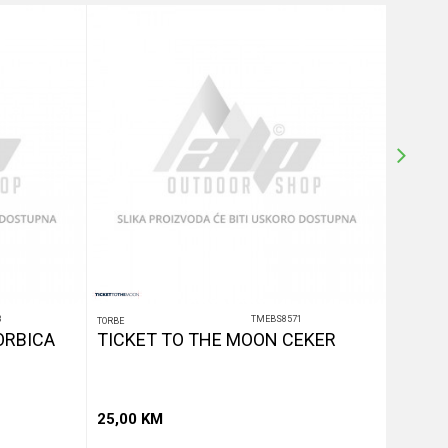
3
TMEBS8571
TORBE
TORBE
ORBICA
TICKET TO THE MOON CEKER
TICKE
25,00
KM
25,00