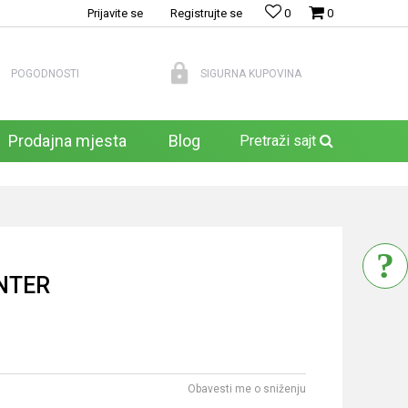
Prijavite se
Registrujte se
0
0
POGODNOSTI
SIGURNA KUPOVINA
Prodajna mjesta
Blog
Pretraži sajt
NTER
Obavesti me o sniženju