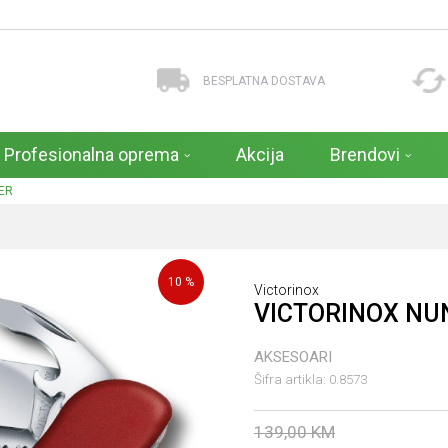
BESPLATNA DOSTAVA
Profesionalna oprema
Akcija
Brendovi
ER
10
%
Victorinox
VICTORINOX NU
AKSESOARI
Šifra artikla:
0.8573
139,00
KM