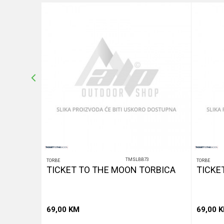
10
%
POŠALJI
TMSLBB73
TORBE
TORBE
Z
TICKET TO THE MOON TORBICA
TICKE
69,00
KM
69,00
K