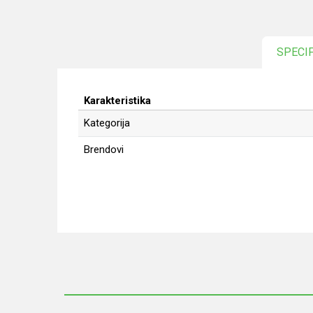
SPECI
Karakteristika
Kategorija
Brendovi
Ime/Nadimak
Poruka