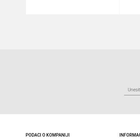
u
Dodaj u korpu
PODACI O KOMPANIJI
INFORMA