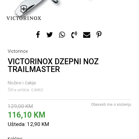
Victorinox
VICTORINOX DZEPNI NOZ
TRAILMASTER
Noževi i čakije
Šifra artikla:
0.8463
Obavesti me o sniženju
129,00
KM
116,10
KM
Ušteda:
12,90
KM
Količina: