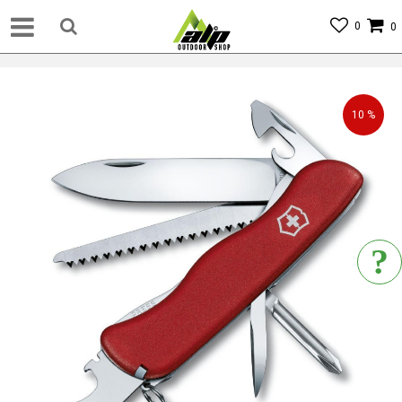
0
0
10
%