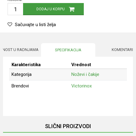
DODAJ U KORPU
Sačuvajte u listi želja
UPNOST U RADNJAMA
KOMENTARI
SPECIFIKACIJA
Karakteristika
Vrednost
Kategorija
Noževi i čakije
Brendovi
Victorinox
Ime/Nadimak
Email
SLIČNI PROIZVODI