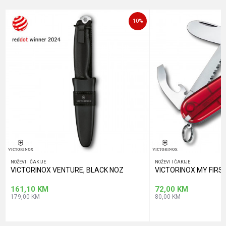
Poruka
10
%
POŠALJI
NOŽEVI I ČAKIJE
NOŽEVI I ČAKIJE
VICTORINOX VENTURE, BLACK NOZ
VICTORINOX MY FIRS
161,10
KM
72,00
KM
179,00
KM
80,00
KM