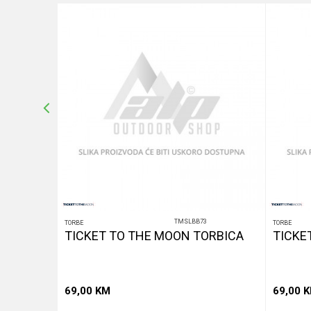
10
%
POŠALJI
TMSLBB73
TORBE
TORBE
Z
TICKET TO THE MOON TORBICA
TICKE
69,00
KM
69,00
K