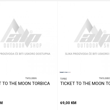
TMSLBB06
TMSLBB0
TORBE
T TO THE MOON TORBICA
TICKET TO THE MOON T
M
69,00
KM