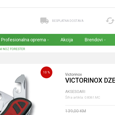
BESPLATNA DOSTAVA
Profesionalna oprema
Akcija
Brendovi
NI NOZ FORESTER
10
%
Victorinox
VICTORINOX DZ
AKSESOARI
Šifra artikla:
0.8361.MC
139,00
KM