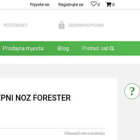
Prijavite se
Registrujte se
0
0
POGODNOSTI
SIGURNA KUPOVINA
Prodajna mjesta
Blog
Pretraži sajt
EPNI NOZ FORESTER
Obavesti me o sniženju