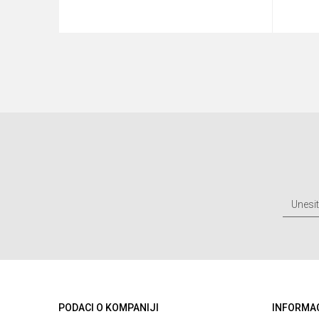
u
Dodaj u korpu
PODACI O KOMPANIJI
INFORMA