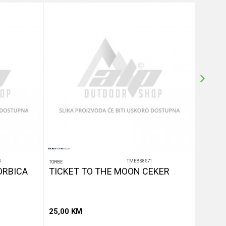
3
TMEBS8571
TORBE
TORBE
ORBICA
TICKET TO THE MOON CEKER
TICKE
25,00
KM
25,00