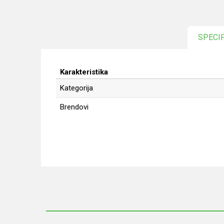
SPECI
Karakteristika
Kategorija
Brendovi
Ime/Nadimak
Poruka