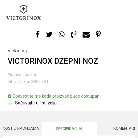
Victorinox
VICTORINOX DZEPNI NOZ
Noževi i čakije
Šifra artikla:
3.9020.B1
Obavestite me kada proizvod bude dostupan
Sačuvajte u listi želja
UPNOST U RADNJAMA
KOMENTARI
SPECIFIKACIJA