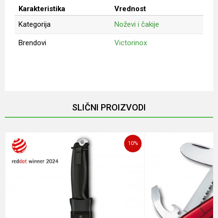
Karakteristika
Vrednost
Kategorija
Noževi i čakije
Brendovi
Victorinox
Ime/Nadimak
Email
SLIČNI PROIZVODI
Poruka
10
%
POŠALJI