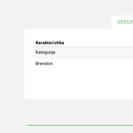
SPECI
Karakteristika
Kategorija
Brendovi
Ime/Nadimak
Poruka