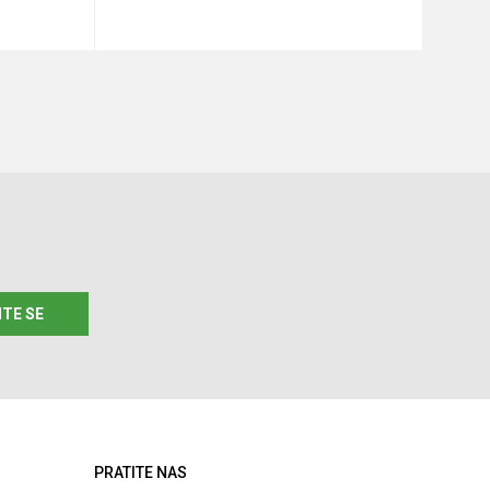
u
Dodaj u korpu
ITE SE
PRATITE NAS