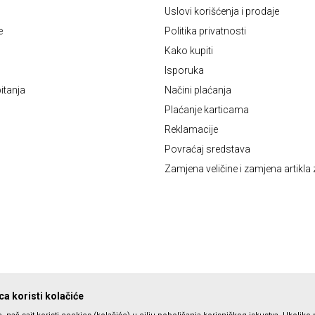
Uslovi korišćenja i prodaje
e
Politika privatnosti
Kako kupiti
Isporuka
itanja
Načini plaćanja
Plaćanje karticama
Reklamacije
Povraćaj sredstava
Zamjena veličine i zamjena artikla 
a koristi kolačiće