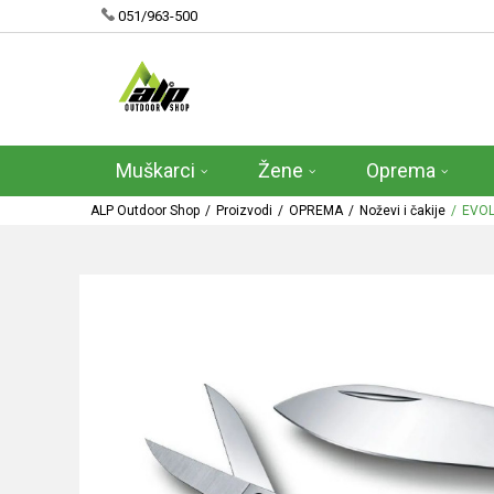
051/963-500
Muškarci
Žene
Oprema
ALP Outdoor Shop
Proizvodi
OPREMA
Noževi i čakije
EVOL