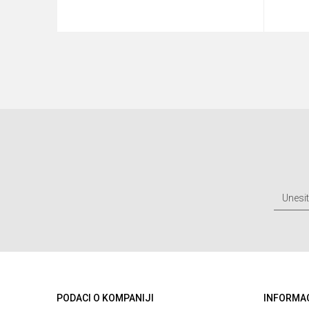
u
Dodaj u korpu
PODACI O KOMPANIJI
INFORMA