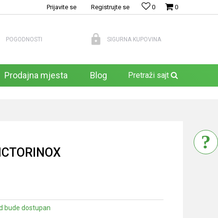
Prijavite se
Registrujte se
0
0
POGODNOSTI
SIGURNA KUPOVINA
Prodajna mjesta
Blog
Pretraži sajt
VICTORINOX
d bude dostupan