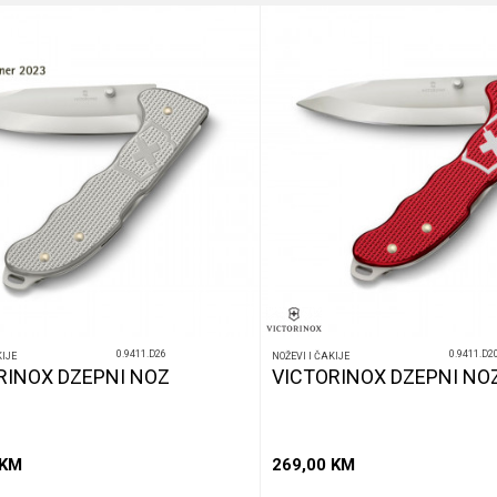
0.9411.D26
0.9411.D2
KIJE
NOŽEVI I ČAKIJE
RINOX DZEPNI NOZ
VICTORINOX DZEPNI NO
KM
269,00
KM