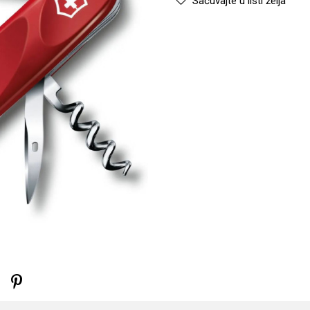
Sačuvajte u listi želja