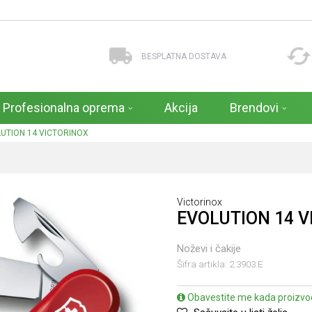
BESPLATNA DOSTAVA
Profesionalna oprema
Akcija
Brendovi
UTION 14 VICTORINOX
Victorinox
EVOLUTION 14 
Noževi i čakije
Šifra artikla:
2.3903.E
Obavestite me kada proizvo