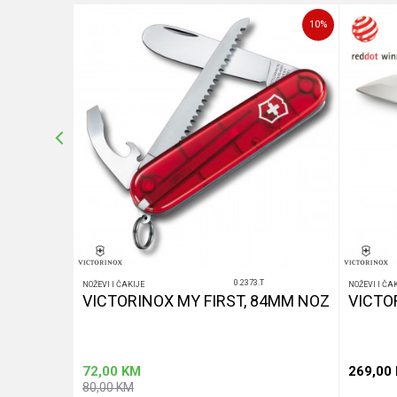
10
%
10
%
POŠALJI
0.2373.T
NOŽEVI I ČAKIJE
NOŽEVI I ČA
LACK
VICTORINOX MY FIRST, 84MM NOZ
VICTO
72,00
KM
269,00
80,00
KM