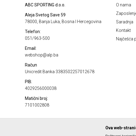
ABC SPORTING d.o.o.
O nama
Zaposlenj
Aleja Svetog Save 59
78000, Banja Luka, Bosna I Hercegovina
Saradnja
Kontakt
Telefon:
051/963-500
Najčešća p
Email:
webshop@alp.ba
Račun
Unicredit Banka 3383502257012678
PIB:
4029256000038
Matični broj:
7101002808
Ova web-stranic