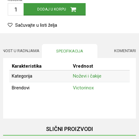
DODAJ U KORPU
Sačuvajte u listi želja
UPNOST U RADNJAMA
KOMENTARI
SPECIFIKACIJA
Karakteristika
Vrednost
Kategorija
Noževi i čakije
Brendovi
Victorinox
Ime/Nadimak
Email
SLIČNI PROIZVODI