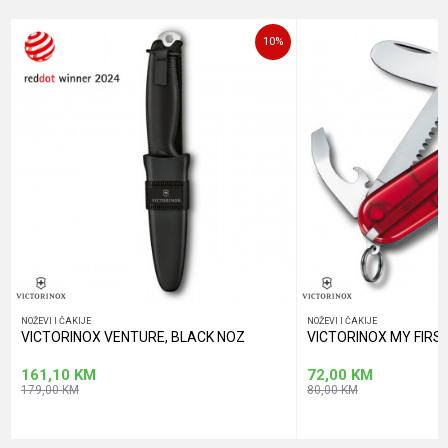
Poruka
10
%
POŠALJI
NOŽEVI I ČAKIJE
NOŽEVI I ČAKIJE
VICTORINOX VENTURE, BLACK NOZ
VICTORINOX MY FIRS
161,10
KM
72,00
KM
179,00
KM
80,00
KM