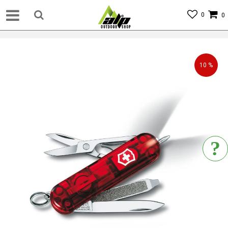
0
0
10
%