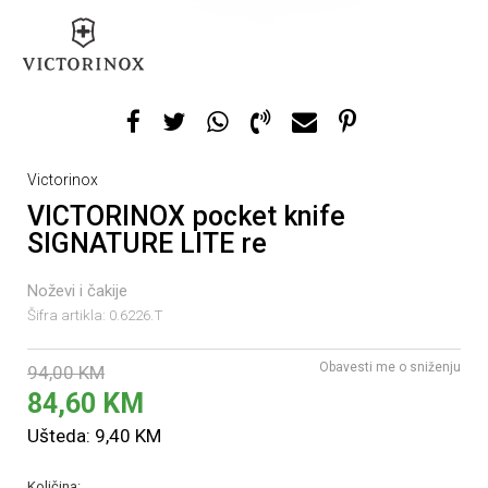
Victorinox
VICTORINOX pocket knife
SIGNATURE LITE re
Noževi i čakije
Šifra artikla:
0.6226.T
Obavesti me o sniženju
94,00
KM
84,60
KM
Ušteda:
9,40
KM
Količina: