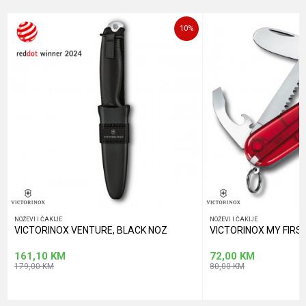
Poruka
10
%
POŠALJI
NOŽEVI I ČAKIJE
NOŽEVI I ČAKIJE
VICTORINOX VENTURE, BLACK NOZ
VICTORINOX MY FIRS
161,10
KM
72,00
KM
179,00
KM
80,00
KM