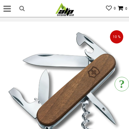
0
0
10
%