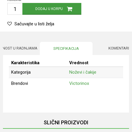
DODAJ U KORPU
Sačuvajte u listi želja
UPNOST U RADNJAMA
KOMENTARI
SPECIFIKACIJA
Karakteristika
Vrednost
Kategorija
Noževi i čakije
Brendovi
Victorinox
Ime/Nadimak
Email
SLIČNI PROIZVODI