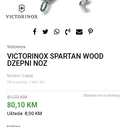
Victorinox
VICTORINOX SPARTAN WOOD
DZEPNI NOZ
Noževi i čakije
Šifra artikla:
1.3601.63
Obavesti me o sniženju
89,00
KM
80,10
KM
Ušteda:
8,90
KM
Količina: