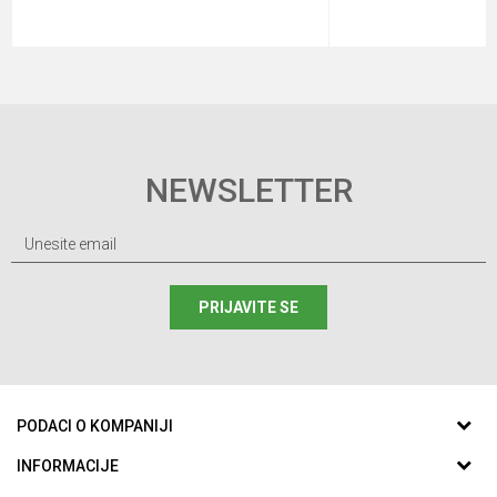
NEWSLETTER
PRIJAVITE SE
PODACI O KOMPANIJI
ABC SPORTING d.o.o.
INFORMACIJE