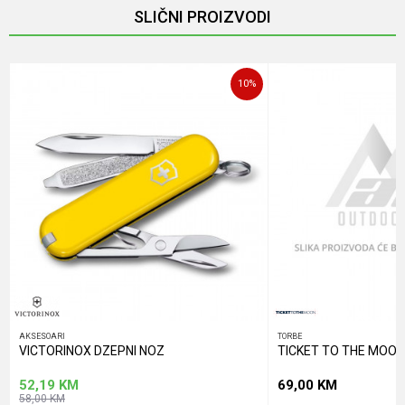
SLIČNI PROIZVODI
Poruka
10
%
POŠALJI
AKSESOARI
TORBE
VICTORINOX DZEPNI NOZ
TICKET TO THE MOON
52,19
KM
69,00
KM
58,00
KM