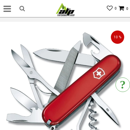
0
0
10
%