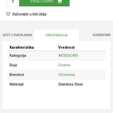
DODAJ U KORPU
Sačuvajte u listi želja
UPNOST U RADNJAMA
KOMENTARI
SPECIFIKACIJA
Karakteristika
Vrednost
Kategorija
AKSESOARI
Boja
Crvena
Brendovi
Victorinox
Materijal
Stainless Steel
Ime/Nadimak
Email