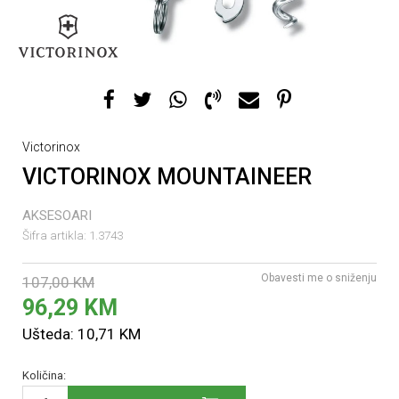
Victorinox
VICTORINOX MOUNTAINEER
AKSESOARI
Šifra artikla:
1.3743
Obavesti me o sniženju
107,00
KM
96,29
KM
Ušteda:
10,71
KM
Količina: