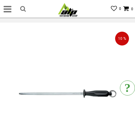
0
0
10
%