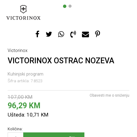
1
2
Victorinox
VICTORINOX OSTRAC NOZEVA
Kuhinjski program
Šifra artikla:
7.8523
Obavesti me o sniženju
107,00
KM
96,29
KM
Ušteda:
10,71
KM
Količina: