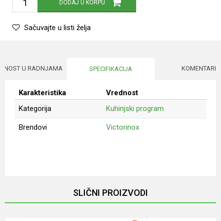
DODAJ U KORPU
Sačuvajte u listi želja
UPNOST U RADNJAMA
KOMENTARI
SPECIFIKACIJA
Karakteristika
Vrednost
Kategorija
Kuhinjski program
Brendovi
Victorinox
Ime/Nadimak
Email
SLIČNI PROIZVODI
Poruka