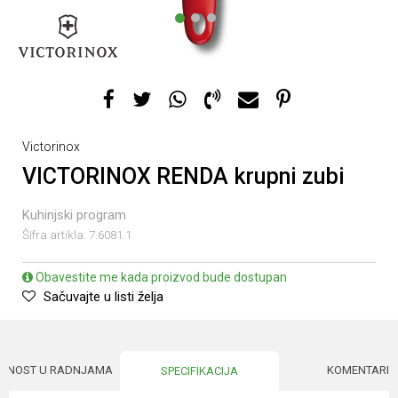
1
2
3
Victorinox
VICTORINOX RENDA krupni zubi
Kuhinjski program
Šifra artikla:
7.6081.1
Obavestite me kada proizvod bude dostupan
Sačuvajte u listi želja
UPNOST U RADNJAMA
KOMENTARI
SPECIFIKACIJA