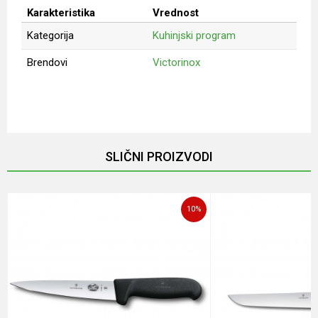
Karakteristika
Vrednost
Kategorija
Kuhinjski program
Brendovi
Victorinox
Ime/Nadimak
Email
SLIČNI PROIZVODI
Poruka
10
%
POŠALJI