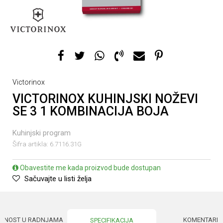
Victorinox
VICTORINOX KUHINJSKI NOŽEVI
SE 3 1 KOMBINACIJA BOJA
Kuhinjski program
Šifra artikla:
6.7116.31G
Obavestite me kada proizvod bude dostupan
Sačuvajte u listi želja
UPNOST U RADNJAMA
KOMENTARI
SPECIFIKACIJA