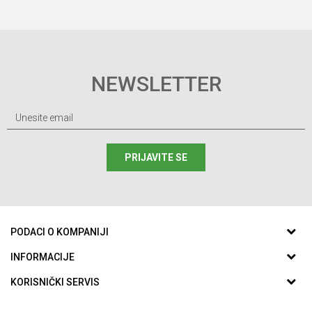
NEWSLETTER
PRIJAVITE SE
PODACI O KOMPANIJI
ABC SPORTING d.o.o.
INFORMACIJE
O nama
KORISNIČKI SERVIS
Aleja Svetog Save 59
Zaposlenje
Uslovi korišćenja i prodaje
78000, Banja Luka, Bosna I Hercegovina