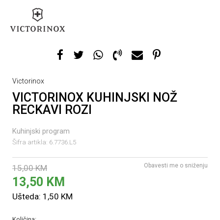
Victorinox
VICTORINOX KUHINJSKI NOŽ
RECKAVI ROZI
Kuhinjski program
Šifra artikla:
6.7736.L5
Obavesti me o sniženju
15,00
KM
13,50
KM
Ušteda:
1,50
KM
Količina: