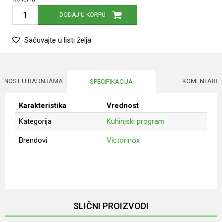
DODAJ U KORPU
Sačuvajte u listi želja
UPNOST U RADNJAMA
KOMENTARI
SPECIFIKACIJA
Karakteristika
Vrednost
Kategorija
Kuhinjski program
Brendovi
Victorinox
Ime/Nadimak
Email
SLIČNI PROIZVODI