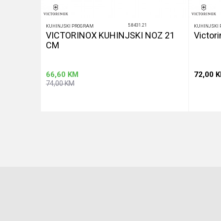
5.8431.21
KUHINJSKI PROGRAM
KUHINJSKI
 NOZ
VICTORINOX KUHINJSKI NOZ 21
Victor
CM
66,60
KM
72,00
K
74,00
KM
u
Dodaj u korpu