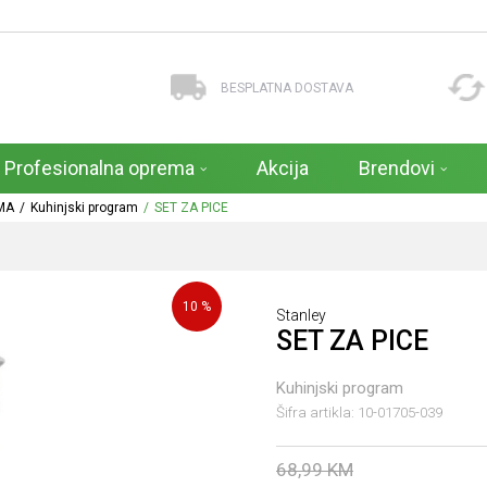
BESPLATNA DOSTAVA
Profesionalna oprema
Akcija
Brendovi
MA
Kuhinjski program
SET ZA PICE
10
%
Stanley
SET ZA PICE
Kuhinjski program
Šifra artikla:
10-01705-039
68,99
KM