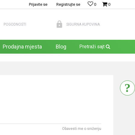
Prijavite se
Registrujte se
0
0
POGODNOSTI
SIGURNA KUPOVINA
Prodajna mjesta
Blog
Pretraži sajt
Obavesti me o sniženju