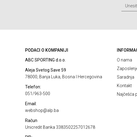
PODACI O KOMPANIJI
INFORMA
ABC SPORTING d.o.o.
O nama
Zaposlenj
Aleja Svetog Save 59
78000, Banja Luka, Bosna I Hercegovina
Saradnja
Kontakt
Telefon:
051/963-500
Najčešća p
Email:
webshop@alp.ba
Račun
Unicredit Banka 3383502257012678