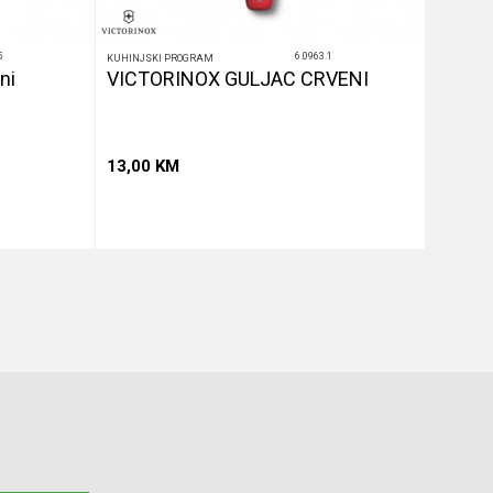
5
6.0963.1
KUHINJSKI PROGRAM
KUHINJSK
ni
VICTORINOX GULJAC CRVENI
VICTO
SWIB
13,00
KM
49,00
u
Dodaj u korpu