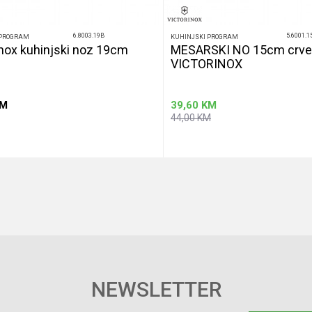
6.8003.19B
5.6001.1
 PROGRAM
KUHINJSKI PROGRAM
inox kuhinjski noz 19cm
MESARSKI NO 15cm crve
VICTORINOX
M
39,60
KM
44,00
KM
Dodaj u korpu
Dodaj u korp
NEWSLETTER