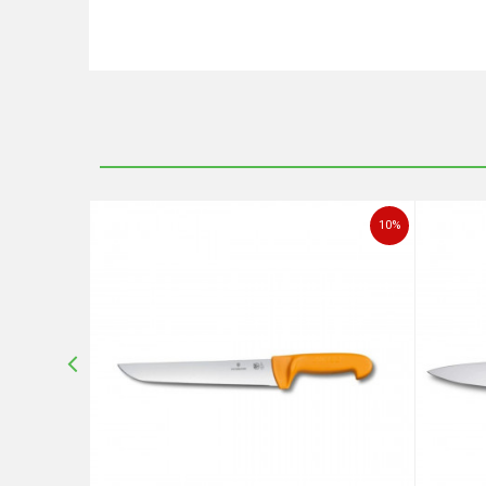
Ime/Nadimak
Poruka
10
%
10
%
POŠALJI