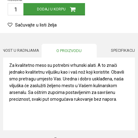
DODAJ U KORPU
Sačuvajte u listi želja
UPNOST U RADNJAMA
SPECIFIKACIJA
O PROIZVODU
Za kvalitetno meso su potrebni vrhunski alati. A to znači
jednako kvalitetnu viljušku kao i vaš nož koji koristite. Obavili
smo pretragu umjesto Vas. Uredna i dobro usklađena, naša
viljuška će zaslužiti željeno mesto u Vašem kulinarskom
arsenalu. Sa oštrim zupcima postavljenim za savršenu
preciznost, svaki put omogućava rukovanje bez napora.
Karakteristika
Vrednost
Ime/Nadimak
Kategorija
Kuhinjski program
Brendovi
Victorinox
Email