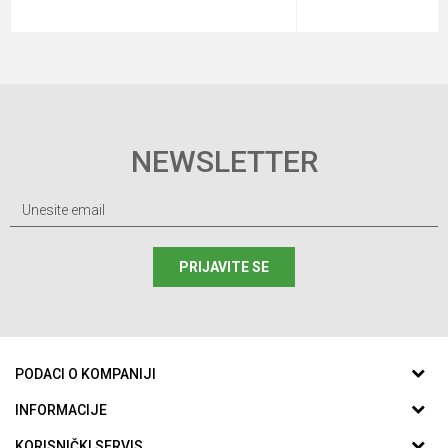
NEWSLETTER
PRIJAVITE SE
PODACI O KOMPANIJI
ABC SPORTING d.o.o.
INFORMACIJE
O nama
KORISNIČKI SERVIS