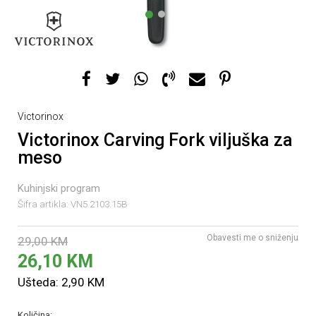
1
2
Victorinox
Victorinox Carving Fork viljuška za
meso
Kuhinjski program
Šifra artikla:
VN5.2103.15B
Obavesti me o sniženju
29,00
KM
26,10
KM
Ušteda:
2,90
KM
Količina: