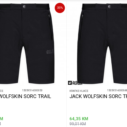
35
%
1505951-6000050
1505951-600004
ČE
KRATKE HLAČE
WOLFSKIN SORC TRAIL
JACK WOLFSKIN SORC T
M
64,35
KM
M
99,01
KM