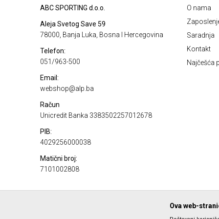
ABC SPORTING d.o.o.
O nama
Zaposlenj
Aleja Svetog Save 59
78000, Banja Luka, Bosna I Hercegovina
Saradnja
Kontakt
Telefon:
051/963-500
Najčešća p
Email:
webshop@alp.ba
Račun
Unicredit Banka 3383502257012678
PIB:
4029256000038
Matični broj:
7101002808
Ova web-stranic