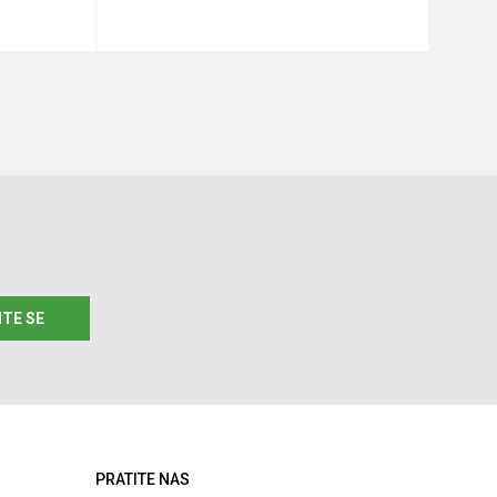
u
Dodaj u korpu
Veličina
Veličina
32
34
36
44
40
42
46
ITE SE
PRATITE NAS