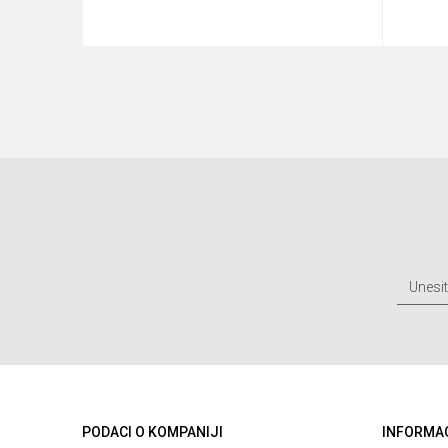
aj u korpu
Dodaj u korpu
PODACI O KOMPANIJI
INFORMA