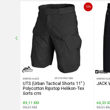
25
%
10
%
POŠALJI
SP-UTK-PR-01-B06
KRATKE HLAČE
KRATKE HLA
UTS (Urban Tactical Shorts 11" )
JACK 
Polycotton Ripstop Helikon-Tex
šorts crni
89,11
KM
64,35
K
99,01
KM
99,01
K