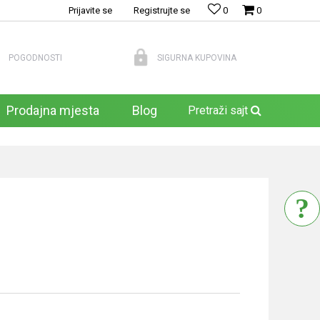
Prijavite se
Registrujte se
0
0
POGODNOSTI
SIGURNA KUPOVINA
Prodajna mjesta
Blog
Pretraži sajt