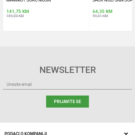
MAMMUT SORC MUSKI
JACK WOLFSKIN SORC
141,75
KM
64,35
KM
189,00
KM
99,01
KM
NEWSLETTER
PRIJAVITE SE
PODACI O KOMPANIJI