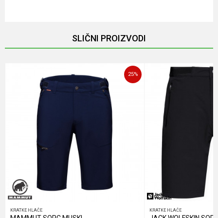
Email
SLIČNI PROIZVODI
Poruka
25
%
POŠALJI
KRATKE HLAČE
KRATKE HLAČE