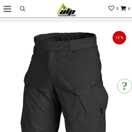
0
0
10
%