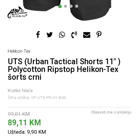
1
2
3
4
Helikon-Tex
UTS (Urban Tactical Shorts 11" )
Polycotton Ripstop Helikon-Tex
šorts crni
Kratke hlače
Šifra artikla:
SP-UTK-PR-01-B06
Obavesti me o sniženju
99,01
KM
89,11
KM
Ušteda:
9,90
KM