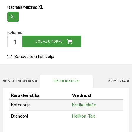
XL
Izabrana veličina:
XL
Količina:
DODAJ U KORPU
Sačuvajte u listi želja
UPNOST U RADNJAMA
KOMENTARI
SPECIFIKACIJA
Karakteristika
Vrednost
Kategorija
Kratke hlače
Brendovi
Helikon-Tex
Ime/Nadimak