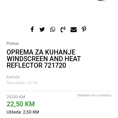
Primus
OPREMA ZA KUHANJE
WINDSCREEN AND HEAT
REFLECTOR 721720
Kartuše
Šifra artikla:
721720
Obavesti me o sniženju
25,00
KM
22,50
KM
Ušteda:
2,50
KM