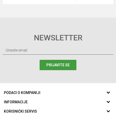
NEWSLETTER
PRIJAVITE SE
PODACI O KOMPANIJI
ABC SPORTING d.o.o.
INFORMACIJE
O nama
KORISNIČKI SERVIS
Aleja Svetog Save 59