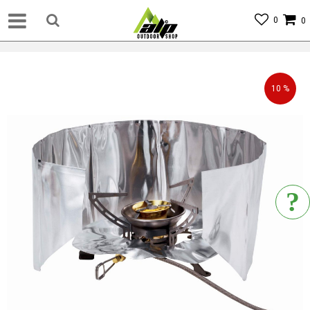
0
0
10
%