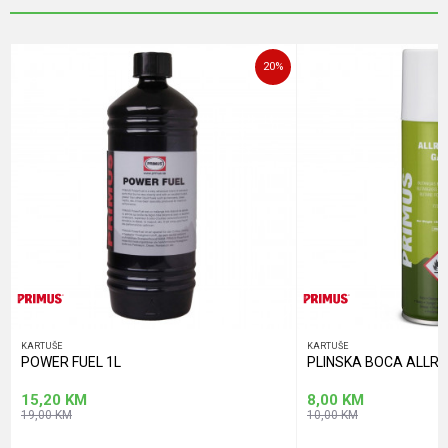
Poruka
20
%
POŠALJI
KARTUŠE
KARTUŠE
POWER FUEL 1L
PLINSKA BOCA ALLR
15,20
KM
8,00
KM
19,00
KM
10,00
KM