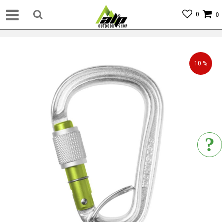
0
0
10
%