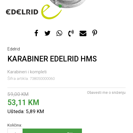
1
2
3
Edelrid
KARABINER EDELRID HMS
Karabineri i kompleti
Šifra artikla:
738050000060
Obavesti me o sniženju
59,00
KM
53,11
KM
Ušteda:
5,89
KM
Količina: