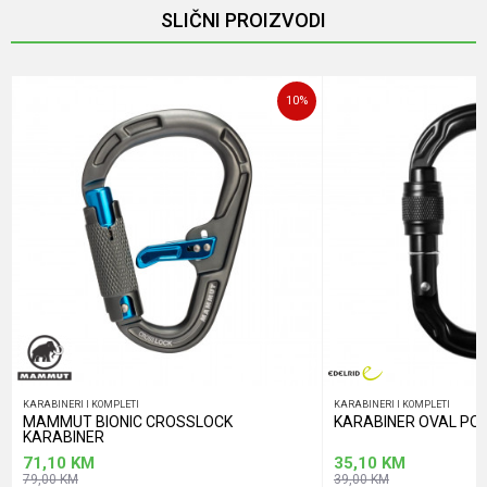
SLIČNI PROIZVODI
Poruka
10
%
POŠALJI
KARABINERI I KOMPLETI
KARABINERI I KOMPLETI
MAMMUT BIONIC CROSSLOCK
KARABINER OVAL PO
KARABINER
71,10
KM
35,10
KM
79,00
KM
39,00
KM