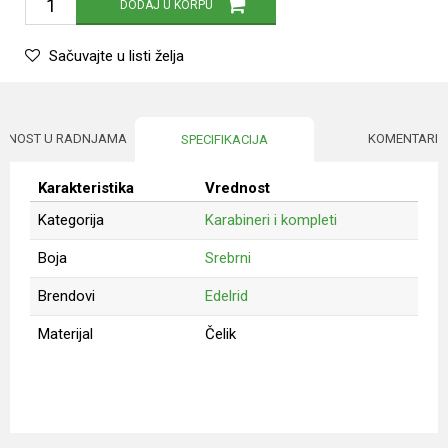
DODAJ U KORPU
Sačuvajte u listi želja
UPNOST U RADNJAMA
KOMENTARI
SPECIFIKACIJA
Karakteristika
Vrednost
Kategorija
Karabineri i kompleti
Boja
Srebrni
Brendovi
Edelrid
Materijal
Čelik
Ime/Nadimak
Email