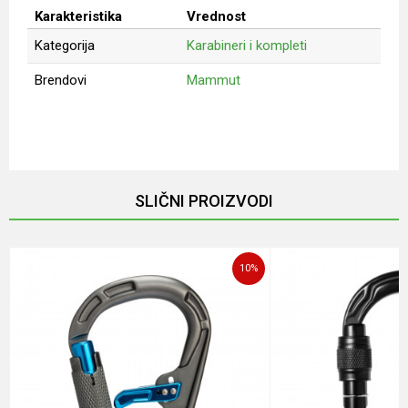
Karakteristika
Vrednost
Kategorija
Karabineri i kompleti
Brendovi
Mammut
Ime/Nadimak
Email
SLIČNI PROIZVODI
Poruka
10
%
POŠALJI