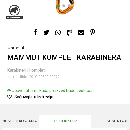
1
2
3
Mammut
MAMMUT KOMPLET KARABINERA
Karabineri i kompleti
Šifra artikla:
2040-02500 33272
Obavestite me kada proizvod bude dostupan
Sačuvajte u listi želja
UPNOST U RADNJAMA
KOMENTARI
SPECIFIKACIJA