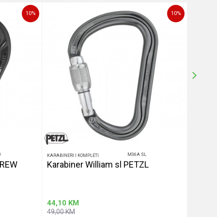
10
%
10
%
0
M36A SL
KARABINERI I KOMPLETI
KARABINERI
CREW
Karabiner William sl PETZL
EDELR
44,10
KM
44,10
49,00
KM
49,00
K