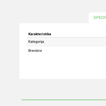
SPECI
Karakteristika
Kategorija
Brendovi
Ime/Nadimak
Poruka