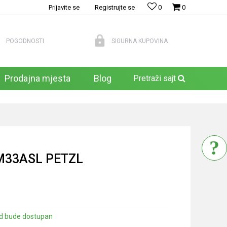
Prijavite se
Registrujte se
0
0
POGODNOSTI
SIGURNA KUPOVINA
Prodajna mjesta
Blog
Pretraži sajt
M33ASL PETZL
d bude dostupan