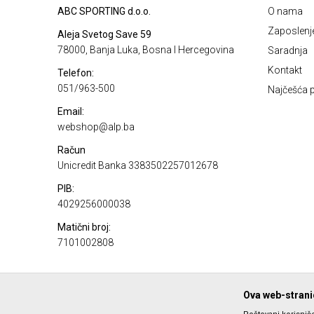
ABC SPORTING d.o.o.
O nama
Zaposlenj
Aleja Svetog Save 59
78000, Banja Luka, Bosna I Hercegovina
Saradnja
Kontakt
Telefon:
051/963-500
Najčešća p
Email:
webshop@alp.ba
Račun
Unicredit Banka 3383502257012678
PIB:
4029256000038
Matični broj:
7101002808
Ova web-stranic