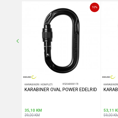
10
%
10
%
POŠALJI
852040000170
KARABINERI I KOMPLETI
KARABINERI
LOCK
KARABINER OVAL POWER EDELRID
KARAB
35,10
KM
53,11
K
39,00
KM
59,00
K