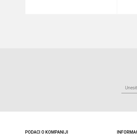
u
Dodaj u korpu
PODACI O KOMPANIJI
INFORMA