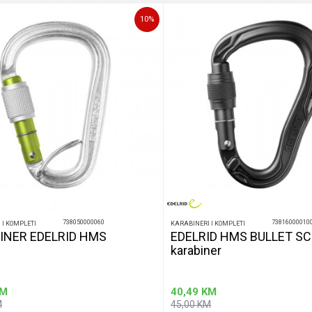
10
%
738050000060
73816000010
 I KOMPLETI
KARABINERI I KOMPLETI
INER EDELRID HMS
EDELRID HMS BULLET S
karabiner
M
40,49
KM
M
45,00
KM