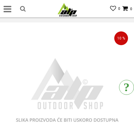
0
0
10
%