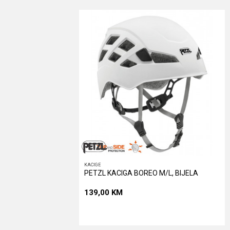
Poruka
POŠALJI
KACIGE
PETZL KACIGA BOREO M/L, BIJELA
139,00
KM