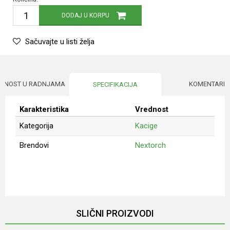
DODAJ U KORPU
Sačuvajte u listi želja
UPNOST U RADNJAMA
KOMENTARI
SPECIFIKACIJA
Karakteristika
Vrednost
Kategorija
Kacige
Brendovi
Nextorch
Ime/Nadimak
Email
SLIČNI PROIZVODI