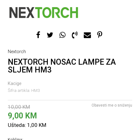
Nextorch
NEXTORCH NOSAC LAMPE ZA
SLJEM HM3
Kacige
Šifra artikla:
HM3
Obavesti me o sniženju
10,00
KM
9,00
KM
Ušteda:
1,00
KM
Količina: