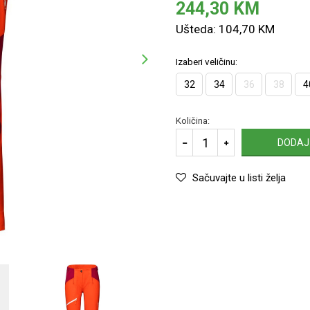
244,30
KM
Ušteda:
104,70
KM
Izaberi veličinu:
32
34
36
38
4
Količina:
DODAJ
Sačuvajte u listi želja