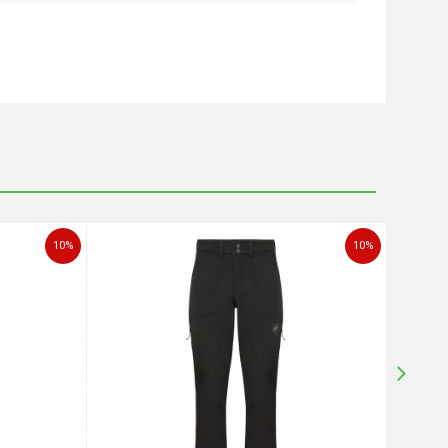
10
%
10
%