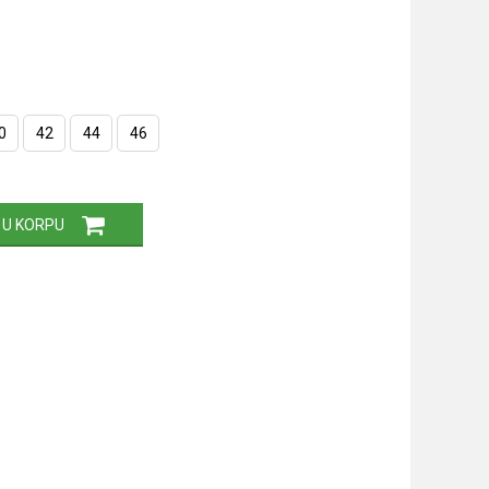
0
42
44
46
 U KORPU