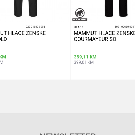
1022-01680 0001
1021-00660 000
HLAČE
T HLACE ZENSKE
MAMMUT HLACE ZENSK
OLD
COURMAYEUR SO
KM
359,11
KM
KM
399,01
KM
Dodaj u korpu
Dod
Veličina
38
40
44