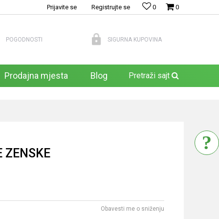
Prijavite se
Registrujte se
0
0
POGODNOSTI
SIGURNA KUPOVINA
Prodajna mjesta
Blog
Pretraži sajt
 ZENSKE
Obavesti me o sniženju