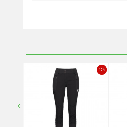
Ime/Nadimak
Poruka
10
%
10
%
POŠALJI