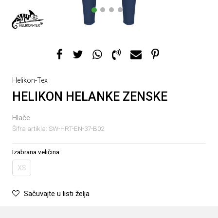
1
2
3
4
Helikon-Tex
HELIKON HELANKE ZENSKE
Hlače
Šifra artikla:
SW-HRT-EN-37-B02
Izabrana veličina:
XS
Sačuvajte u listi želja