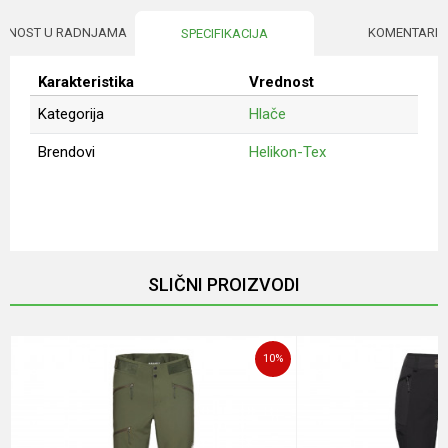
UPNOST U RADNJAMA
KOMENTARI
SPECIFIKACIJA
Karakteristika
Vrednost
Kategorija
Hlače
Brendovi
Helikon-Tex
Ime/Nadimak
Email
SLIČNI PROIZVODI
Poruka
10
%