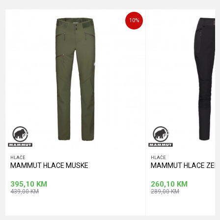
Poruka
10
%
POŠALJI
HLAČE
HLAČE
MAMMUT HLACE MUSKE
MAMMUT HLACE ZEN
395,10
KM
260,10
KM
439,00
KM
289,00
KM