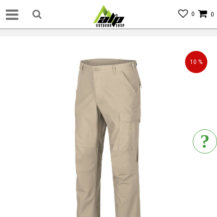
0
0
10
%