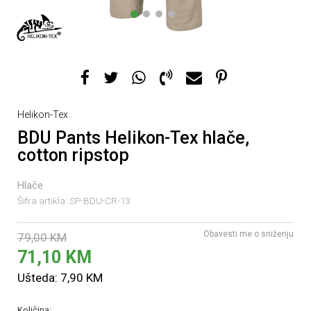
1
2
3
4
Helikon-Tex
BDU Pants Helikon-Tex hlače,
cotton ripstop
Hlače
Šifra artikla:
SP-BDU-CR-13
Obavesti me o sniženju
79,00
KM
71,10
KM
Ušteda:
7,90
KM
Količina: