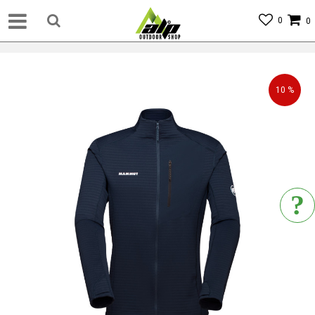
0
0
10
%