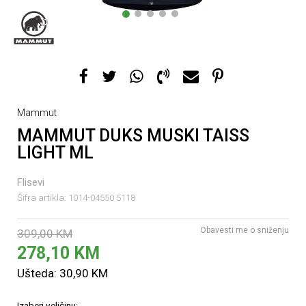
1
2
3
4
5
Mammut
MAMMUT DUKS MUSKI TAISS
LIGHT ML
Flisevi
Šifra artikla:
1014-04550 5118
Obavesti me o sniženju
309,00
KM
278,10
KM
Ušteda:
30,90
KM
Izaberi veličinu: