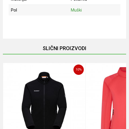
Pol
Muški
Ime/Nadimak
Email
SLIČNI PROIZVODI
Poruka
10
%
POŠALJI