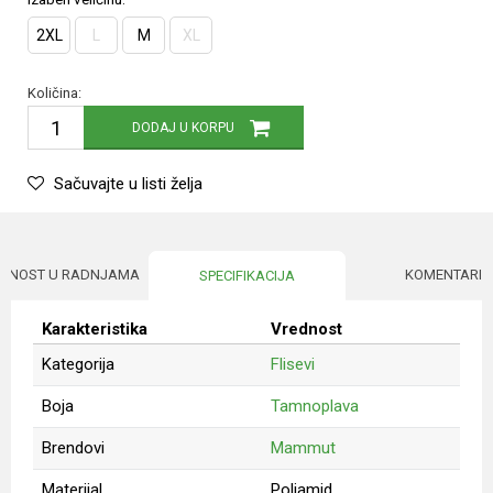
2XL
L
M
XL
Količina:
DODAJ U KORPU
Sačuvajte u listi želja
UPNOST U RADNJAMA
KOMENTARI
SPECIFIKACIJA
Karakteristika
Vrednost
Kategorija
Flisevi
Boja
Tamnoplava
Brendovi
Mammut
Materijal
Poliamid