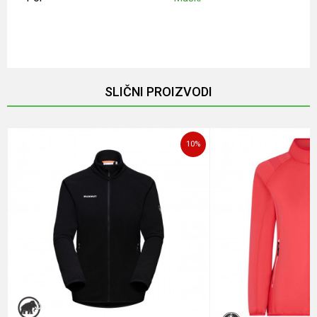
Ime/Nadimak
Email
SLIČNI PROIZVODI
Poruka
10
%
POŠALJI