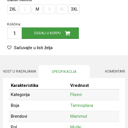
2XL
L
M
S
XL
3XL
Količina:
DODAJ U KORPU
Sačuvajte u listi želja
UPNOST U RADNJAMA
KOMENTARI
SPECIFIKACIJA
Karakteristika
Vrednost
Kategorija
Flisevi
Boja
Tamnoplava
Brendovi
Mammut
Pol
Muški