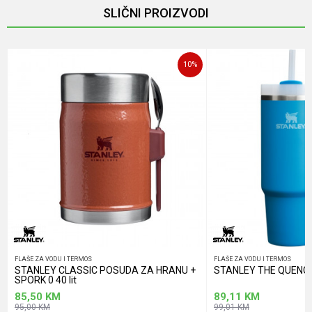
SLIČNI PROIZVODI
Poruka
10
%
POŠALJI
FLAŠE ZA VODU I TERMOS
FLAŠE ZA VODU I TERMOS
STANLEY CLASSIC POSUDA ZA HRANU +
STANLEY THE QUENCHE
SPORK 0 40 lit
85,50
KM
89,11
KM
95,00
KM
99,01
KM