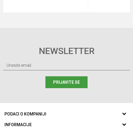
NEWSLETTER
PRIJAVITE SE
PODACI O KOMPANIJI
ABC SPORTING d.o.o.
INFORMACIJE