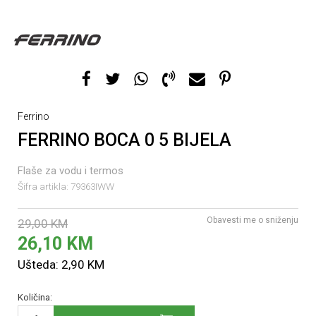
Ferrino
FERRINO BOCA 0 5 BIJELA
Flaše za vodu i termos
Šifra artikla:
79363IWW
Obavesti me o sniženju
29,00
KM
26,10
KM
Ušteda:
2,90
KM
Količina: