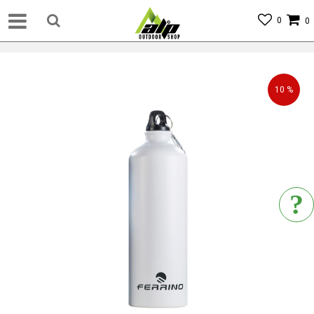
0
0
10
%