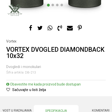
1
2
3
4
Vortex
VORTEX DVOGLED DIAMONDBACK
10x32
Dvogledi i monokulari
Šifra artikla:
DB-213
Obavestite me kada proizvod bude dostupan
Sačuvajte u listi želja
UPNOST U RADNJAMA
KOMENTARI
SPECIFIKACIJA