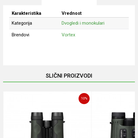
Karakteristika
Vrednost
Kategorija
Dvogledi i monokulari
Brendovi
Vortex
Ime/Nadimak
Email
SLIČNI PROIZVODI
Poruka
10
%