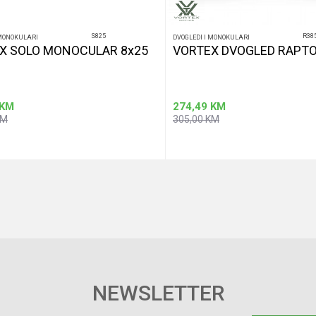
S825
R38
 MONOKULARI
DVOGLEDI I MONOKULARI
X SOLO MONOCULAR 8x25
VORTEX DVOGLED RAPTO
KM
274,49
KM
KM
305,00
KM
Dodaj u korpu
Dodaj u korp
NEWSLETTER