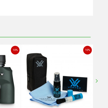
10
%
10
%