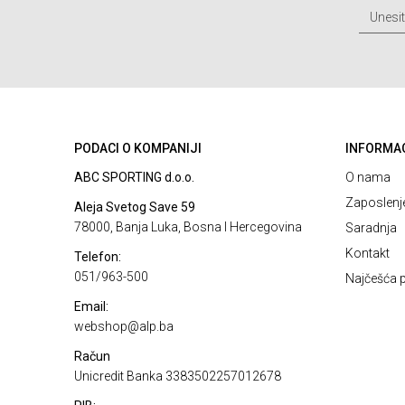
PODACI O KOMPANIJI
INFORMA
ABC SPORTING d.o.o.
O nama
Zaposlenj
Aleja Svetog Save 59
78000, Banja Luka, Bosna I Hercegovina
Saradnja
Kontakt
Telefon:
051/963-500
Najčešća p
Email:
webshop@alp.ba
Račun
Unicredit Banka 3383502257012678