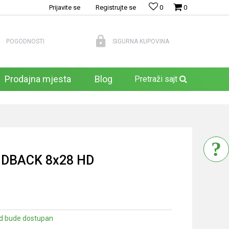
Prijavite se
Registrujte se
0
0
POGODNOSTI
SIGURNA KUPOVINA
Prodajna mjesta
Blog
Pretraži sajt
DBACK 8x28 HD
d bude dostupan