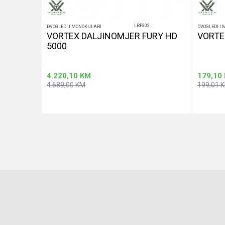
LRF302
DVOGLEDI I MONOKULARI
DVOGLEDI I
FIRE HD
VORTEX DALJINOMJER FURY HD
VORTE
5000
4.220,10
KM
179,10
4.689,00
KM
199,01
u
Dodaj u korpu