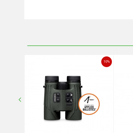
Ime/Nadimak
Poruka
10
%
10
%
POŠALJI