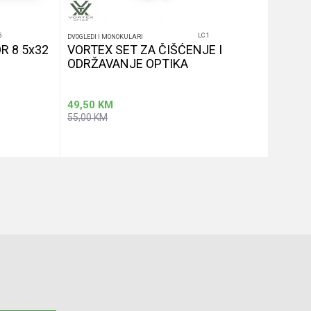
5
LC 1
DVOGLEDI I MONOKULARI
DVOGLEDI 
R 8 5x32
VORTEX SET ZA ČIŠĆENJE I
VORTE
ODRŽAVANJE OPTIKA
10x42
49,50
KM
395,10
55,00
KM
439,00
u
Dodaj u korpu