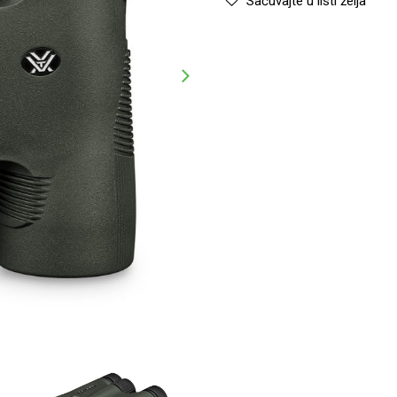
Sačuvajte u listi želja