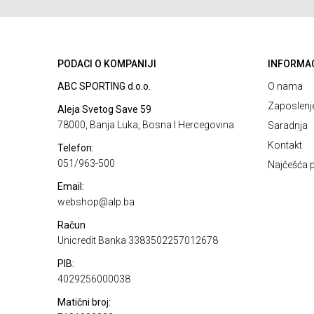
PODACI O KOMPANIJI
INFORMA
ABC SPORTING d.o.o.
O nama
Zaposlenj
Aleja Svetog Save 59
78000, Banja Luka, Bosna I Hercegovina
Saradnja
Kontakt
Telefon:
051/963-500
Najčešća p
Email:
webshop@alp.ba
Račun
Unicredit Banka 3383502257012678
PIB:
4029256000038
Matični broj: