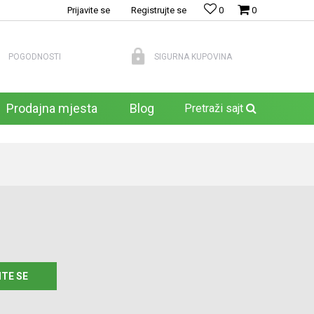
Prijavite se
Registrujte se
0
0
POGODNOSTI
SIGURNA KUPOVINA
Prodajna mjesta
Blog
Pretraži sajt
ITE SE