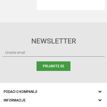
NEWSLETTER
PRIJAVITE SE
PODACI O KOMPANIJI
ABC SPORTING d.o.o.
INFORMACIJE