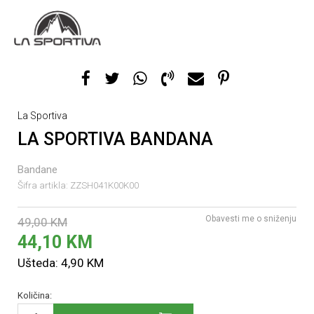
La Sportiva
LA SPORTIVA BANDANA
Bandane
Šifra artikla:
ZZSH041K00K00
Obavesti me o sniženju
49,00
KM
44,10
KM
Ušteda:
4,90
KM
Količina: