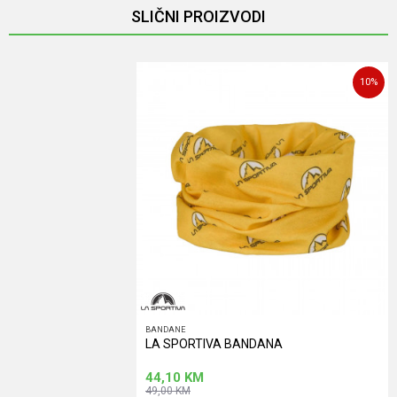
SLIČNI PROIZVODI
Poruka
10
%
POŠALJI
BANDANE
LA SPORTIVA BANDANA
44,10
KM
49,00
KM