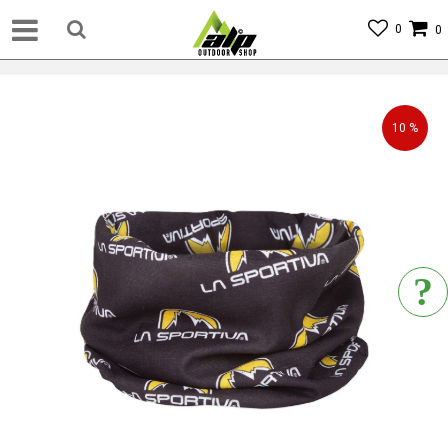
0
0
10
%