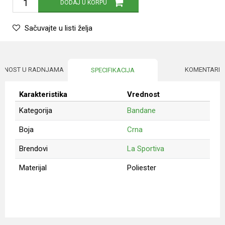
DODAJ U KORPU
Sačuvajte u listi želja
UPNOST U RADNJAMA
KOMENTARI
SPECIFIKACIJA
Karakteristika
Vrednost
Kategorija
Bandane
Boja
Crna
Brendovi
La Sportiva
Materijal
Poliester
Ime/Nadimak
Email